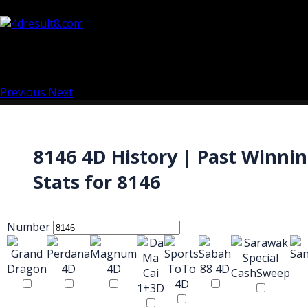
Previous
Next
8146 4D History | Past Winni
Stats for 8146
Number