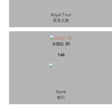
Royal Tour
皇室之旅
大伯公 3D
146
Bank
银行