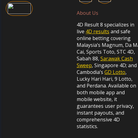
About Us
4D Result 8 specializes in
live
4D results
and safe
online betting covering
Malaysia’s Magnum, Da M
Cai, Sports Toto, STC 4D,
Sabah 88,
Sarawak Cash
Sweep
, Singapore 4D; and
Cambodia’s
GD Lotto
,
Lucky Hari Hari, 9 Lotto,
and Perdana. Available on
both mobile app and
mobile website, it
guarantees user privacy,
instant payouts, and
comprehensive 4D
statistics.