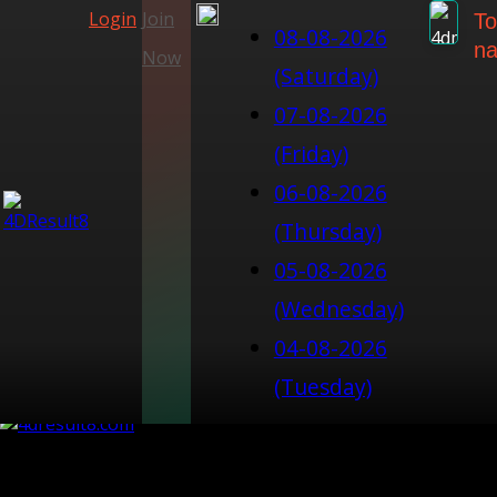
Login
Join
To
08-08-2026
na
Now
(Saturday)
07-08-2026
(Friday)
06-08-2026
(Thursday)
05-08-2026
(Wednesday)
04-08-2026
(Tuesday)