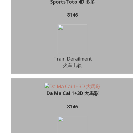
SportsToto 4D 多多
8146
Train Derailment
火车出轨
Da Ma Cai 1+3D 大馬彩
8146