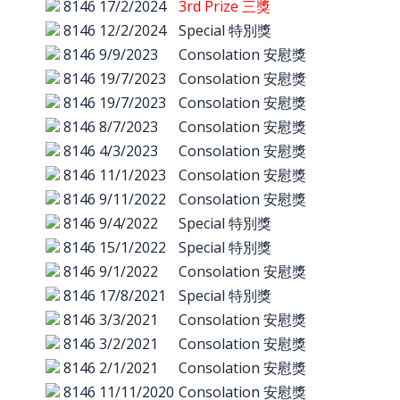
8146
17/2/2024
3rd Prize 三獎
8146
12/2/2024
Special 特別獎
8146
9/9/2023
Consolation 安慰獎
8146
19/7/2023
Consolation 安慰獎
8146
19/7/2023
Consolation 安慰獎
8146
8/7/2023
Consolation 安慰獎
8146
4/3/2023
Consolation 安慰獎
8146
11/1/2023
Consolation 安慰獎
8146
9/11/2022
Consolation 安慰獎
8146
9/4/2022
Special 特別獎
8146
15/1/2022
Special 特別獎
8146
9/1/2022
Consolation 安慰獎
8146
17/8/2021
Special 特別獎
8146
3/3/2021
Consolation 安慰獎
8146
3/2/2021
Consolation 安慰獎
8146
2/1/2021
Consolation 安慰獎
8146
11/11/2020
Consolation 安慰獎