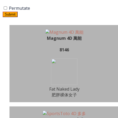
Permutate
Submit
Magnum 4D 萬能
8146
Fat Naked Lady
肥胖裸体女子