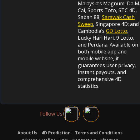
Malaysia’s Magnum, Da M
Cai, Sports Toto, STC 4D,
Sabah 88,
Sarawak Cash
Sweep
, Singapore 4D; and
Cambodia’s
GD Lotto
,
Lucky Hari Hari, 9 Lotto,
and Perdana. Available on
both mobile app and
mobile website, it
guarantees user privacy,
instant payouts, and
comprehensive 4D
statistics.
Follow Us
About Us
4D Prediction
Terms and Conditions