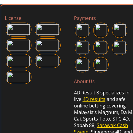
License
Payments
About Us
4D Result 8 specializes in
live
4D results
and safe
online betting covering
Malaysia’s Magnum, Da M
Cai, Sports Toto, STC 4D,
Sabah 88,
Sarawak Cash
Sweep
, Singapore 4D; and