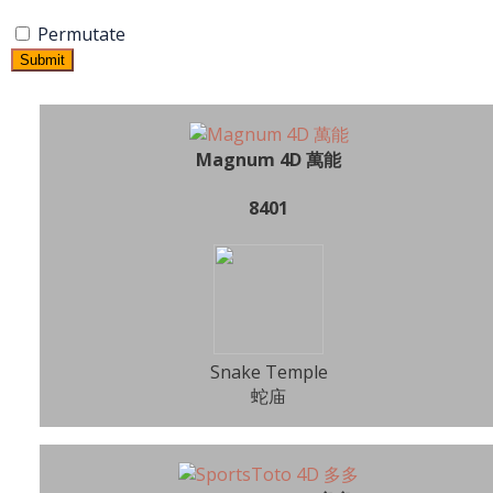
Permutate
Submit
Magnum 4D 萬能
8401
Snake Temple
蛇庙