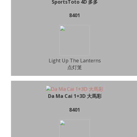
SportsToto 4D 多多
8401
Light Up The Lanterns
点灯笼
Da Ma Cai 1+3D 大馬彩
8401