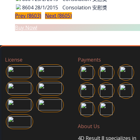
8604
28/1/2015
Consolation 安慰獎
Prev (8603)
Next (8605)
Buy Now!
License
Payments
About Us
4D Result 8 specializes in