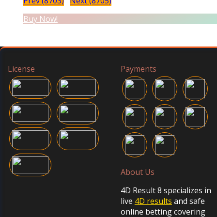
Prev (8703)
Next (8705)
Buy Now!
License
Payments
About Us
4D Result 8 specializes in
live
4D results
and safe
online betting covering