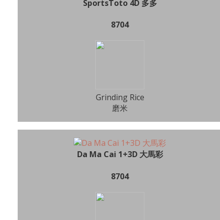
SportsToto 4D 多多
8704
Grinding Rice
磨米
Da Ma Cai 1+3D 大馬彩
8704