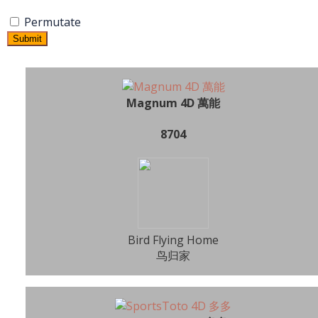
Permutate
Submit
Magnum 4D 萬能
8704
Bird Flying Home
鸟归家