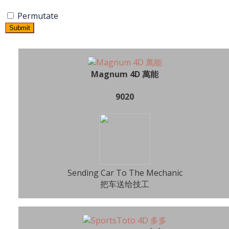
Permutate
Submit
Magnum 4D 萬能
9020
Sending Car To The Mechanic
把车送给技工