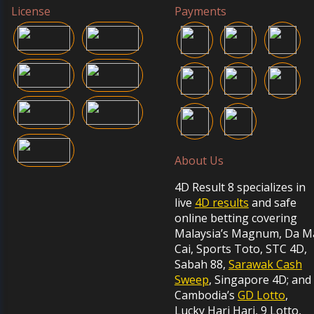
License
Payments
About Us
4D Result 8 specializes in
live
4D results
and safe
online betting covering
Malaysia’s Magnum, Da M
Cai, Sports Toto, STC 4D,
Sabah 88,
Sarawak Cash
Sweep
, Singapore 4D; and
Cambodia’s
GD Lotto
,
Lucky Hari Hari, 9 Lotto,