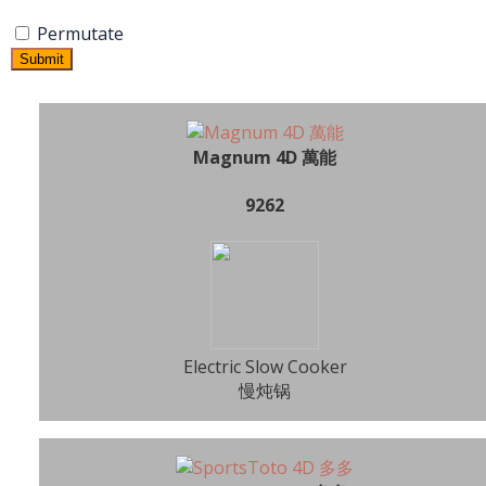
Permutate
Submit
Magnum 4D 萬能
9262
Electric Slow Cooker
慢炖锅