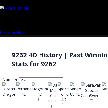
Previous
Next
9262 4D History | Past Winni
Stats for 9262
Number