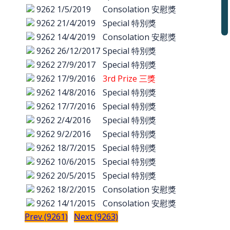
9262
1/5/2019
Consolation 安慰獎
9262
21/4/2019
Special 特別獎
9262
14/4/2019
Consolation 安慰獎
9262
26/12/2017
Special 特別獎
9262
27/9/2017
Special 特別獎
9262
17/9/2016
3rd Prize 三獎
9262
14/8/2016
Special 特別獎
9262
17/7/2016
Special 特別獎
9262
2/4/2016
Special 特別獎
9262
9/2/2016
Special 特別獎
9262
18/7/2015
Special 特別獎
9262
10/6/2015
Special 特別獎
9262
20/5/2015
Special 特別獎
9262
18/2/2015
Consolation 安慰獎
9262
14/1/2015
Consolation 安慰獎
Prev (9261)
Next (9263)