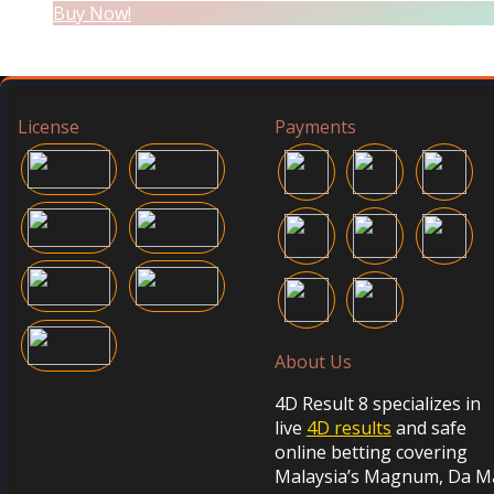
Buy Now!
License
Payments
About Us
4D Result 8 specializes in
live
4D results
and safe
online betting covering
Malaysia’s Magnum, Da M