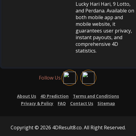
Lucky Hari Hari, 9 Lotto,
and Perdana. Available on
both mobile app and
mobile website, it
guarantees user privacy,
instant payouts, and
comprehensive 4D
statistics.
Follow Us
About Us
4D Prediction
Terms and Conditions
Privacy & Policy
FAQ
Contact Us
Sitemap
Copyright © 2026 4DResult8.co. All Right Reserved.