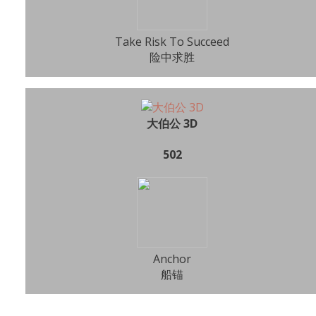
Take Risk To Succeed
险中求胜
大伯公 3D
502
Anchor
船锚