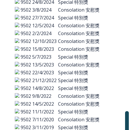
9502
24/8/2024
Special 特別獎
9502
3/8/2024
Consolation 安慰獎
9502
27/7/2024
Special 特別獎
9502
12/5/2024
Consolation 安慰獎
9502
2/2/2024
Consolation 安慰獎
9502
12/10/2023
Consolation 安慰獎
9502
15/8/2023
Consolation 安慰獎
9502
5/7/2023
Special 特別獎
9502
13/5/2023
Consolation 安慰獎
9502
22/4/2023
Special 特別獎
9502
21/12/2022
Special 特別獎
9502
14/8/2022
Special 特別獎
9502
9/8/2022
Consolation 安慰獎
9502
14/5/2022
Consolation 安慰獎
9502
11/1/2022
Special 特別獎
9502
7/11/2020
Consolation 安慰獎
9502
3/11/2019
Special 特別獎