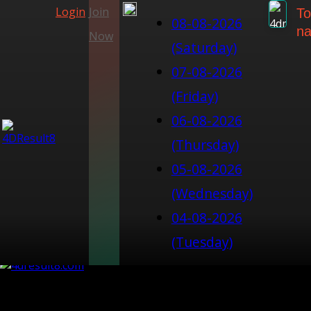
Login
Join
To
08-08-2026
na
Now
(Saturday)
07-08-2026
(Friday)
06-08-2026
(Thursday)
05-08-2026
(Wednesday)
04-08-2026
(Tuesday)