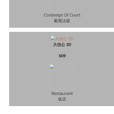
Contempt Of Court
藐视法庭
大伯公 3D
609
Restaurant
饭店