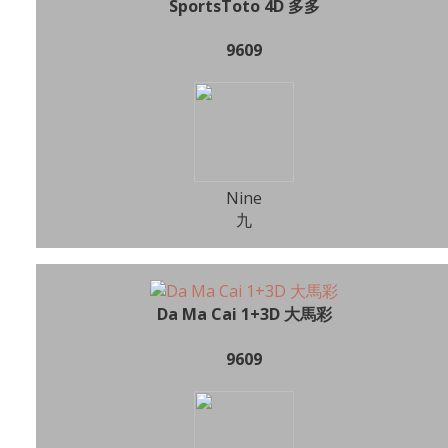
SportsToto 4D 多多
9609
Nine
九
Da Ma Cai 1+3D 大馬彩
9609