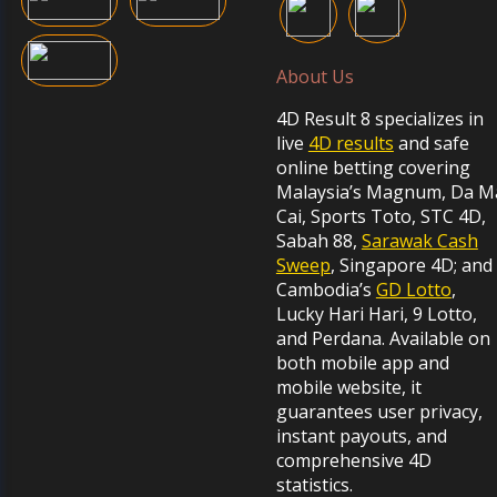
About Us
4D Result 8 specializes in
live
4D results
and safe
online betting covering
Malaysia’s Magnum, Da M
Cai, Sports Toto, STC 4D,
Sabah 88,
Sarawak Cash
Sweep
, Singapore 4D; and
Cambodia’s
GD Lotto
,
Lucky Hari Hari, 9 Lotto,
and Perdana. Available on
both mobile app and
mobile website, it
guarantees user privacy,
instant payouts, and
comprehensive 4D
statistics.