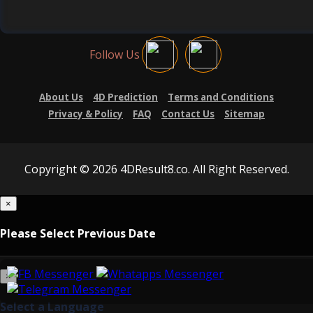
Follow Us
About Us
4D Prediction
Terms and Conditions
Privacy & Policy
FAQ
Contact Us
Sitemap
Copyright © 2026 4DResult8.co. All Right Reserved.
×
Please Select Previous Date
×
Select a Language