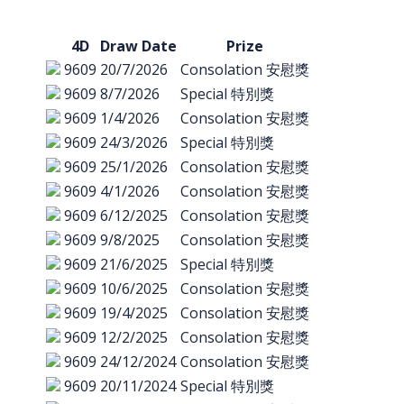
4D
Draw Date
Prize
9609
20/7/2026
Consolation 安慰獎
9609
8/7/2026
Special 特別獎
9609
1/4/2026
Consolation 安慰獎
9609
24/3/2026
Special 特別獎
9609
25/1/2026
Consolation 安慰獎
9609
4/1/2026
Consolation 安慰獎
9609
6/12/2025
Consolation 安慰獎
9609
9/8/2025
Consolation 安慰獎
9609
21/6/2025
Special 特別獎
9609
10/6/2025
Consolation 安慰獎
9609
19/4/2025
Consolation 安慰獎
9609
12/2/2025
Consolation 安慰獎
9609
24/12/2024
Consolation 安慰獎
9609
20/11/2024
Special 特別獎