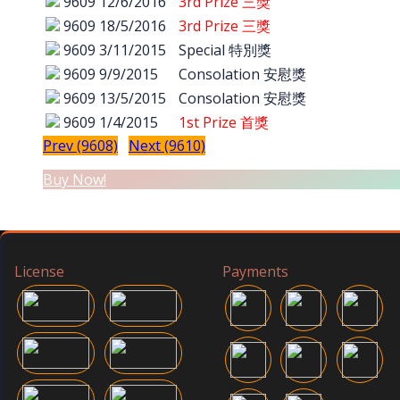
9609
12/6/2016
3rd Prize 三獎
9609
18/5/2016
3rd Prize 三獎
9609
3/11/2015
Special 特別獎
9609
9/9/2015
Consolation 安慰獎
9609
13/5/2015
Consolation 安慰獎
9609
1/4/2015
1st Prize 首獎
Prev (9608)
Next (9610)
Buy Now!
License
Payments