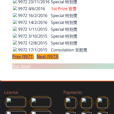
9972
23/11/2016
Special 特別獎
9972
4/6/2016
1st Prize 首獎
9972
16/2/2016
Special 特別獎
9972
14/2/2016
Special 特別獎
9972
1/11/2015
Special 特別獎
9972
3/10/2015
Special 特別獎
9972
12/8/2015
Special 特別獎
9972
17/1/2015
Consolation 安慰獎
Prev (9971)
Next (9973)
Buy Now!
License
Payments