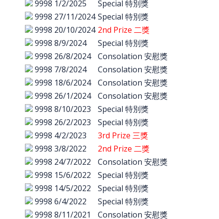
9998
1/2/2025
Special 特別獎
9998
27/11/2024
Special 特別獎
9998
20/10/2024
2nd Prize 二獎
9998
8/9/2024
Special 特別獎
9998
26/8/2024
Consolation 安慰獎
9998
7/8/2024
Consolation 安慰獎
9998
18/6/2024
Consolation 安慰獎
9998
26/1/2024
Consolation 安慰獎
9998
8/10/2023
Special 特別獎
9998
26/2/2023
Special 特別獎
9998
4/2/2023
3rd Prize 三獎
9998
3/8/2022
2nd Prize 二獎
9998
24/7/2022
Consolation 安慰獎
9998
15/6/2022
Special 特別獎
9998
14/5/2022
Special 特別獎
9998
6/4/2022
Special 特別獎
9998
8/11/2021
Consolation 安慰獎