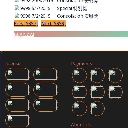
9998
20/8/2016
Consolation 安慰獎
9998
5/7/2015
Special 特別獎
9998
7/2/2015
Consolation 安慰獎
Prev (9997)
Next (9999)
Buy Now!
License
Payments
About Us