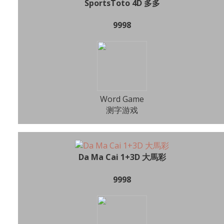
SportsToto 4D 多多
9998
Word Game
测字游戏
Da Ma Cai 1+3D 大馬彩
9998