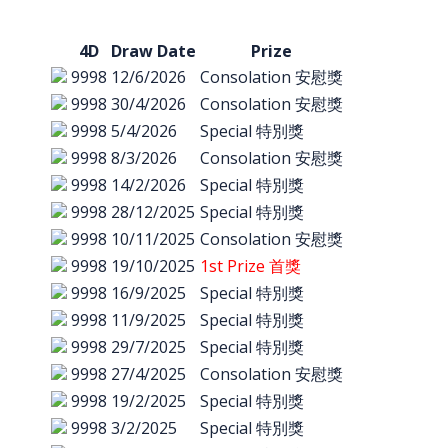
4D
Draw Date
Prize
9998
12/6/2026
Consolation 安慰獎
9998
30/4/2026
Consolation 安慰獎
9998
5/4/2026
Special 特別獎
9998
8/3/2026
Consolation 安慰獎
9998
14/2/2026
Special 特別獎
9998
28/12/2025
Special 特別獎
9998
10/11/2025
Consolation 安慰獎
9998
19/10/2025
1st Prize 首獎
9998
16/9/2025
Special 特別獎
9998
11/9/2025
Special 特別獎
9998
29/7/2025
Special 特別獎
9998
27/4/2025
Consolation 安慰獎
9998
19/2/2025
Special 特別獎
9998
3/2/2025
Special 特別獎