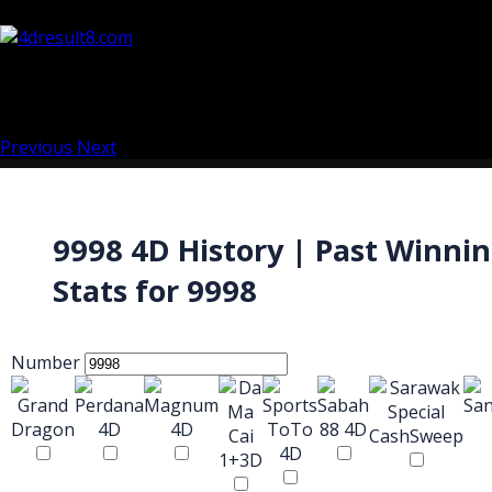
Previous
Next
9998 4D History | Past Winni
Stats for 9998
Number