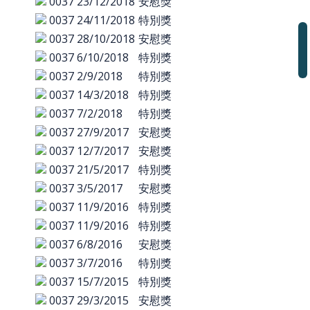
0037
23/12/2018
安慰獎
0037
24/11/2018
特別獎
0037
28/10/2018
安慰獎
0037
6/10/2018
特別獎
0037
2/9/2018
特別獎
0037
14/3/2018
特別獎
0037
7/2/2018
特別獎
0037
27/9/2017
安慰獎
0037
12/7/2017
安慰獎
0037
21/5/2017
特別獎
0037
3/5/2017
安慰獎
0037
11/9/2016
特別獎
0037
11/9/2016
特別獎
0037
6/8/2016
安慰獎
0037
3/7/2016
特別獎
0037
15/7/2015
特別獎
0037
29/3/2015
安慰獎