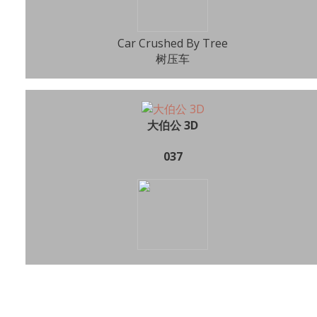
Car Crushed By Tree
树压车
大伯公 3D
037