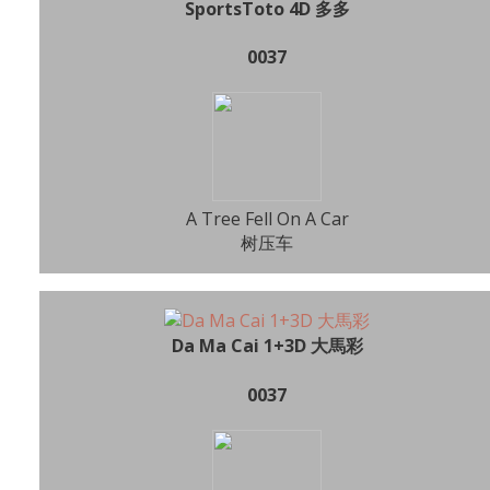
SportsToto 4D 多多
0037
A Tree Fell On A Car
树压车
Da Ma Cai 1+3D 大馬彩
0037