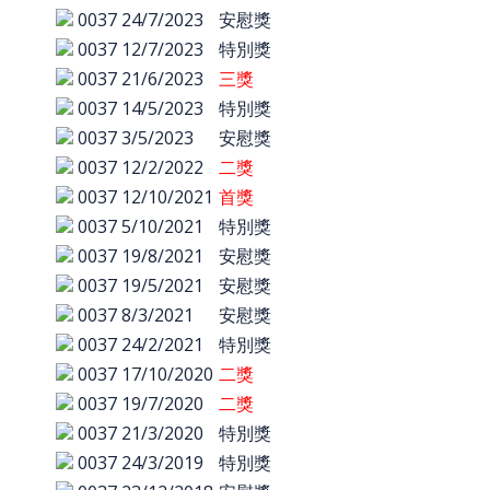
0037
24/7/2023
安慰獎
0037
12/7/2023
特別獎
0037
21/6/2023
三獎
0037
14/5/2023
特別獎
0037
3/5/2023
安慰獎
0037
12/2/2022
二獎
0037
12/10/2021
首獎
0037
5/10/2021
特別獎
0037
19/8/2021
安慰獎
0037
19/5/2021
安慰獎
0037
8/3/2021
安慰獎
0037
24/2/2021
特別獎
0037
17/10/2020
二獎
0037
19/7/2020
二獎
0037
21/3/2020
特別獎
0037
24/3/2019
特別獎