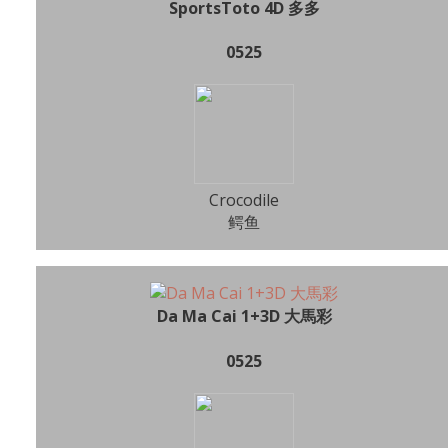
SportsToto 4D 多多
0525
Crocodile
鳄鱼
Da Ma Cai 1+3D 大馬彩
0525