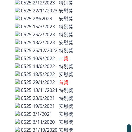
0525
2/12/2023
特別獎
0525
22/11/2023
安慰獎
0525
2/9/2023
安慰獎
0525
15/3/2023
特別獎
0525
25/2/2023
特別獎
0525
13/2/2023
安慰獎
0525
25/12/2022
特別獎
0525
10/9/2022
二獎
0525
14/6/2022
特別獎
0525
18/5/2022
安慰獎
0525
29/1/2022
首獎
0525
13/11/2021
特別獎
0525
23/9/2021
特別獎
0525
19/9/2021
安慰獎
0525
3/1/2021
安慰獎
0525
6/11/2020
安慰獎
0525
31/10/2020
安慰獎