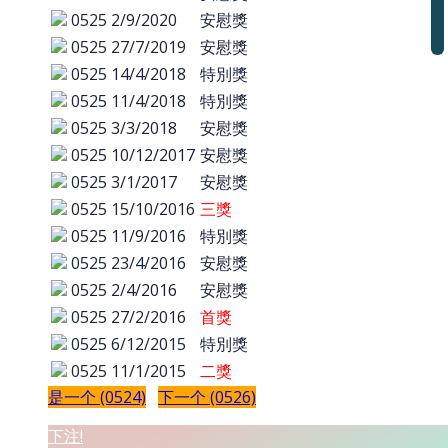
0525
2/9/2020
安慰獎
0525
27/7/2019
安慰獎
0525
14/4/2018
特別獎
0525
11/4/2018
特別獎
0525
3/3/2018
安慰獎
0525
10/12/2017
安慰獎
0525
3/1/2017
安慰獎
0525
15/10/2016
三獎
0525
11/9/2016
特別獎
0525
23/4/2016
安慰獎
0525
2/4/2016
安慰獎
0525
27/2/2016
首獎
0525
6/12/2015
特別獎
0525
11/1/2015
二獎
是一个 (0524)
下一个 (0526)
下注!