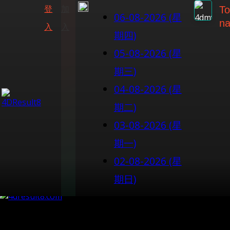
登
加
To
06-08-2026 (星
na
入
入
期四)
05-08-2026 (星
期三)
04-08-2026 (星
期二)
03-08-2026 (星
期一)
02-08-2026 (星
期日)