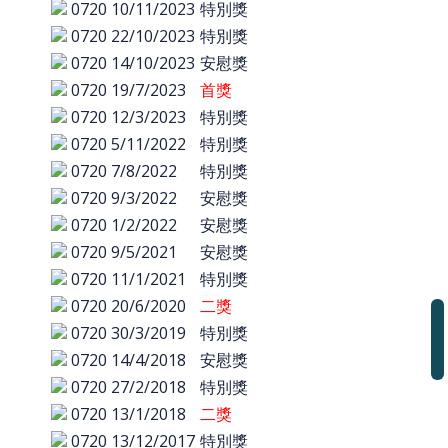
0720
10/11/2023
特別獎
0720
22/10/2023
特別獎
0720
14/10/2023
安慰獎
0720
19/7/2023
首獎
0720
12/3/2023
特別獎
0720
5/11/2022
特別獎
0720
7/8/2022
特別獎
0720
9/3/2022
安慰獎
0720
1/2/2022
安慰獎
0720
9/5/2021
安慰獎
0720
11/1/2021
特別獎
0720
20/6/2020
二獎
0720
30/3/2019
特別獎
0720
14/4/2018
安慰獎
0720
27/2/2018
特別獎
0720
13/1/2018
二獎
0720
13/12/2017
特別獎