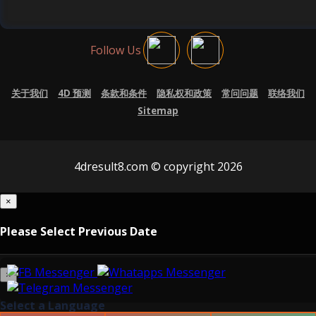
Follow Us
关于我们
4D 预测
条款和条件
隐私权和政策
常问问题
联络我们
Sitemap
4dresult8.com © copyright 2026
×
Please Select Previous Date
×
Select a Language