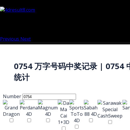
Previous
Next
0754 万字号码中奖记录 | 0754
统计
Number