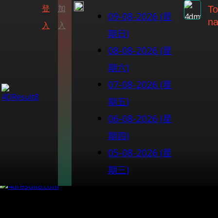
登
加
To
09-08-2026 (星
na
入
入
期日)
08-08-2026 (星
期六)
07-08-2026 (星
期五)
06-08-2026 (星
期四)
05-08-2026 (星
期三)