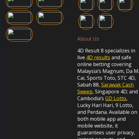
About Us
4D Result 8 specializes in
live
4D results
and safe
online betting covering
Malaysia’s Magnum, Da M
Cai, Sports Toto, STC 4D,
Sabah 88,
Sarawak Cash
Sweep
, Singapore 4D; and
Cambodia’s
GD Lotto
,
Lucky Hari Hari, 9 Lotto,
and Perdana. Available on
both mobile app and
mobile website, it
guarantees user privacy,