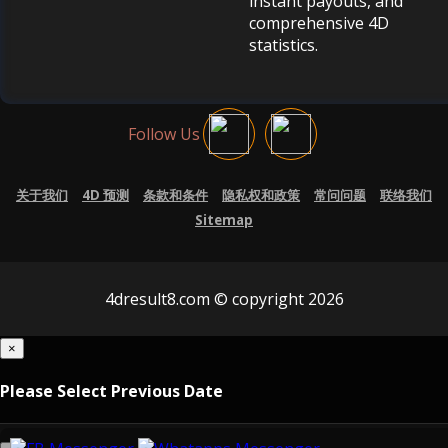
instant payouts, and
comprehensive 4D
statistics.
Follow Us
关于我们
4D 预测
条款和条件
隐私权和政策
常问问题
联络我们
Sitemap
4dresult8.com © copyright 2026
×
Please Select Previous Date