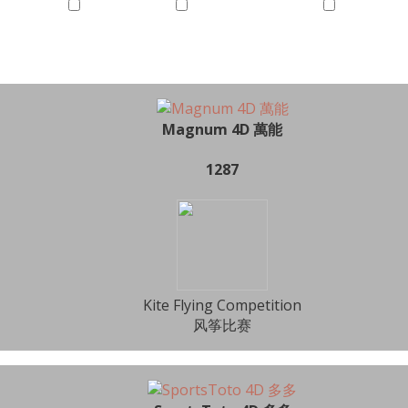
Magnum 4D 萬能
1287
Kite Flying Competition
风筝比赛