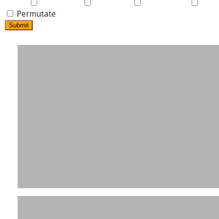
Permutate
Submit