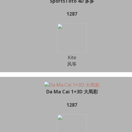
SportsToto 4D 多多
1287
Kite
风筝
Da Ma Cai 1+3D 大馬彩
1287