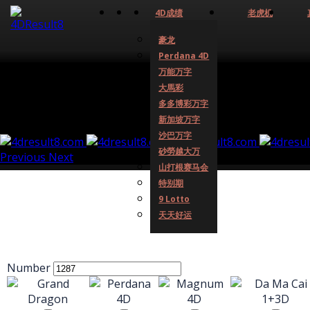
4D成绩
老虎机
豪龙
Perdana 4D
万能万字
大馬彩
多多博彩万字
新加坡万字
沙巴万字
砂勞越大万
Previous
Next
山打根赛马会
特别期
9 Lotto
天天好运
Number