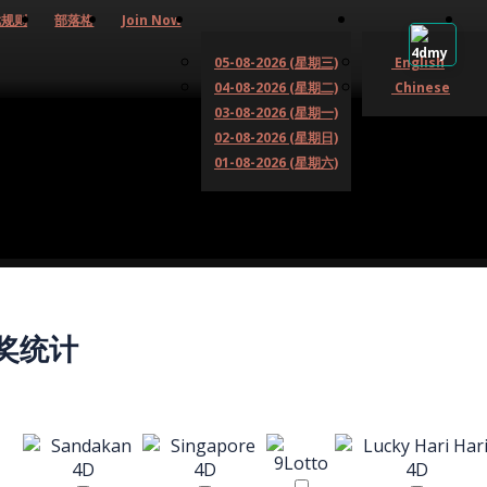
戏规则
部落格
Join Now
05-08-2026 (星期三)
English
04-08-2026 (星期二)
Chinese
03-08-2026 (星期一)
02-08-2026 (星期日)
01-08-2026 (星期六)
中奖统计