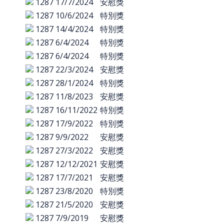
1287
17/7/2024
安慰獎
1287
10/6/2024
特別獎
1287
14/4/2024
特別獎
1287
6/4/2024
特別獎
1287
6/4/2024
特別獎
1287
22/3/2024
安慰獎
1287
28/1/2024
特別獎
1287
11/8/2023
安慰獎
1287
16/11/2022
特別獎
1287
17/9/2022
特別獎
1287
9/9/2022
安慰獎
1287
27/3/2022
安慰獎
1287
12/12/2021
安慰獎
1287
17/7/2021
安慰獎
1287
23/8/2020
特別獎
1287
21/5/2020
安慰獎
1287
7/9/2019
安慰獎