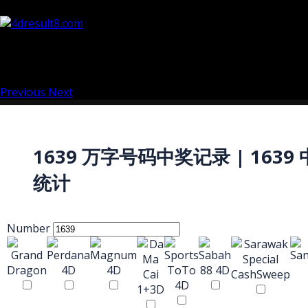
Previous
Next
1639 万字号码中奖记录 | 1639
统计
Number