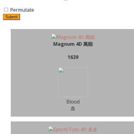
Permutate
Submit
Magnum 4D 萬能
1639
Blood
血