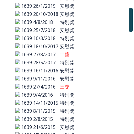
1639
26/1/2019
安慰獎
1639
20/10/2018
安慰獎
1639
4/8/2018
特別獎
1639
25/7/2018
安慰獎
1639
10/3/2018
特別獎
1639
18/10/2017
安慰獎
1639
27/8/2017
二獎
1639
28/5/2017
特別獎
1639
16/11/2016
安慰獎
1639
9/11/2016
安慰獎
1639
27/4/2016
三獎
1639
9/4/2016
特別獎
1639
14/11/2015
特別獎
1639
8/11/2015
特別獎
1639
2/8/2015
特別獎
1639
21/6/2015
安慰獎