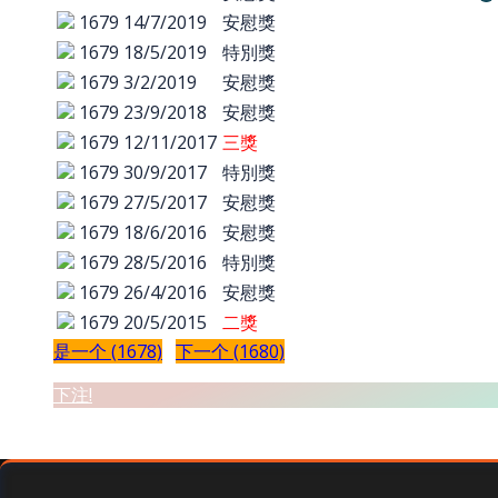
1679
14/7/2019
安慰獎
1679
18/5/2019
特別獎
1679
3/2/2019
安慰獎
1679
23/9/2018
安慰獎
1679
12/11/2017
三獎
1679
30/9/2017
特別獎
1679
27/5/2017
安慰獎
1679
18/6/2016
安慰獎
1679
28/5/2016
特別獎
1679
26/4/2016
安慰獎
1679
20/5/2015
二獎
是一个 (1678)
下一个 (1680)
下注!