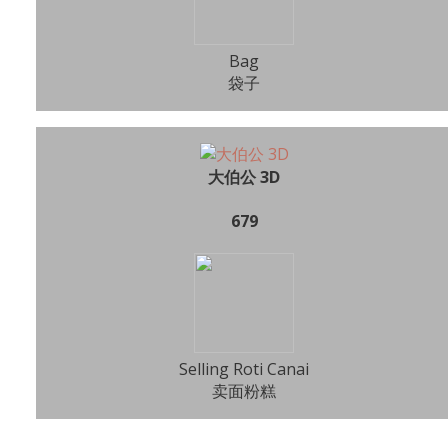
Bag
袋子
大伯公 3D
679
Selling Roti Canai
卖面粉糕