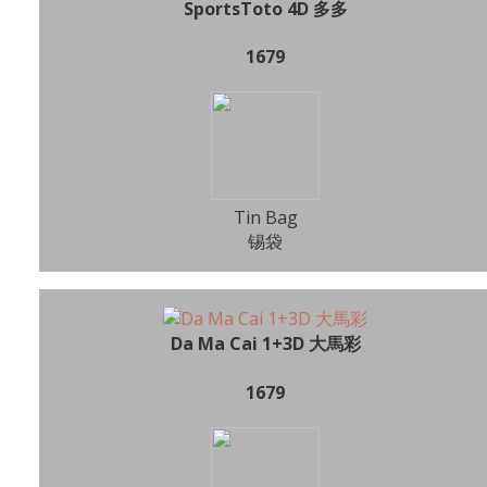
SportsToto 4D 多多
1679
Tin Bag
锡袋
Da Ma Cai 1+3D 大馬彩
1679