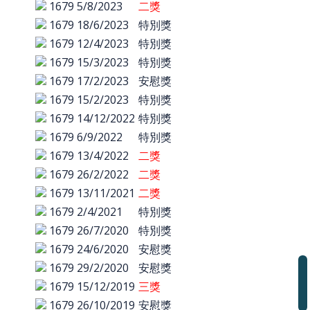
1679
5/8/2023
二獎
1679
18/6/2023
特別獎
1679
12/4/2023
特別獎
1679
15/3/2023
特別獎
1679
17/2/2023
安慰獎
1679
15/2/2023
特別獎
1679
14/12/2022
特別獎
1679
6/9/2022
特別獎
1679
13/4/2022
二獎
1679
26/2/2022
二獎
1679
13/11/2021
二獎
1679
2/4/2021
特別獎
1679
26/7/2020
特別獎
1679
24/6/2020
安慰獎
1679
29/2/2020
安慰獎
1679
15/12/2019
三獎
1679
26/10/2019
安慰獎