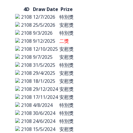
4D
Draw Date
Prize
2108
12/7/2026
特別獎
2108
25/5/2026
安慰獎
2108
9/3/2026
特別獎
2108
9/12/2025
二獎
2108
12/10/2025
安慰獎
2108
9/7/2025
安慰獎
2108
31/5/2025
特別獎
2108
29/4/2025
安慰獎
2108
18/1/2025
安慰獎
2108
29/12/2024
安慰獎
2108
17/11/2024
安慰獎
2108
4/8/2024
特別獎
2108
30/6/2024
特別獎
2108
24/6/2024
特別獎
2108
15/5/2024
安慰獎