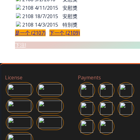
2108
4/11/2015
安慰獎
2108
18/7/2015
安慰獎
2108
14/3/2015
特別獎
是一个 (2107)
下一个 (2109)
下注!
License
Payments