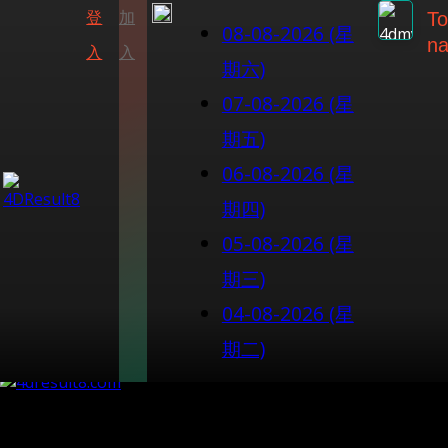
登
加
To
08-08-2026 (星
na
入
入
期六)
07-08-2026 (星
期五)
06-08-2026 (星
期四)
05-08-2026 (星
期三)
04-08-2026 (星
期二)