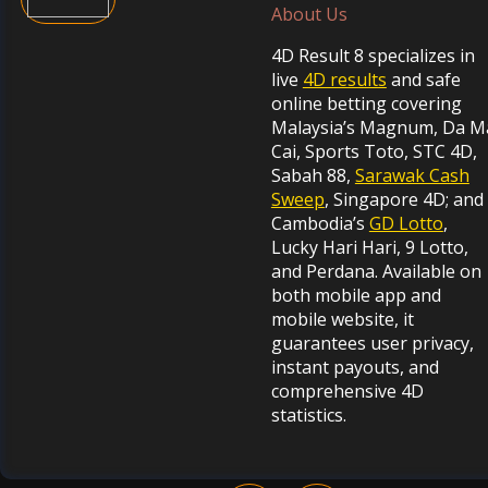
About Us
4D Result 8 specializes in
live
4D results
and safe
online betting covering
Malaysia’s Magnum, Da M
Cai, Sports Toto, STC 4D,
Sabah 88,
Sarawak Cash
Sweep
, Singapore 4D; and
Cambodia’s
GD Lotto
,
Lucky Hari Hari, 9 Lotto,
and Perdana. Available on
both mobile app and
mobile website, it
guarantees user privacy,
instant payouts, and
comprehensive 4D
statistics.