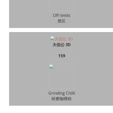
Off-limits
禁区
大伯公 3D
159
Grinding Chilli
研磨咖喱粉