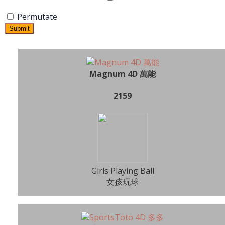
Permutate
Submit
Magnum 4D 萬能
2159
Girls Playing Ball
女孩玩球