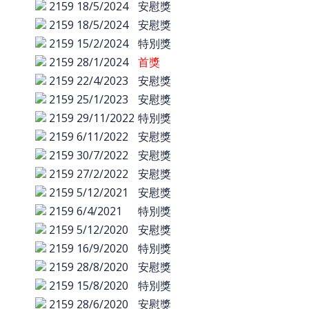
2159
18/5/2024
安慰獎
2159
18/5/2024
安慰獎
2159
15/2/2024
特別獎
2159
28/1/2024
首獎
2159
22/4/2023
安慰獎
2159
25/1/2023
安慰獎
2159
29/11/2022
特別獎
2159
6/11/2022
安慰獎
2159
30/7/2022
安慰獎
2159
27/2/2022
安慰獎
2159
5/12/2021
安慰獎
2159
6/4/2021
特別獎
2159
5/12/2020
安慰獎
2159
16/9/2020
特別獎
2159
28/8/2020
安慰獎
2159
15/8/2020
特別獎
2159
28/6/2020
安慰獎