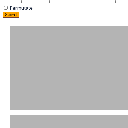
Permutate
Submit