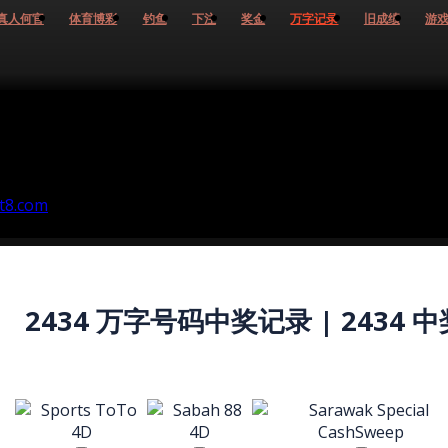
真人何官
体育博彩
钓鱼
下注
奖金
万字记录
旧成绩
游
2434 万字号码中奖记录 | 2434 