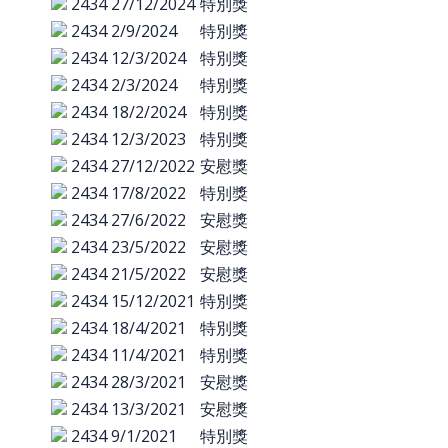
2434
27/12/2024
特別獎
2434
2/9/2024
特別獎
2434
12/3/2024
特別獎
2434
2/3/2024
特別獎
2434
18/2/2024
特別獎
2434
12/3/2023
特別獎
2434
27/12/2022
安慰獎
2434
17/8/2022
特別獎
2434
27/6/2022
安慰獎
2434
23/5/2022
安慰獎
2434
21/5/2022
安慰獎
2434
15/12/2021
特別獎
2434
18/4/2021
特別獎
2434
11/4/2021
特別獎
2434
28/3/2021
安慰獎
2434
13/3/2021
安慰獎
2434
9/1/2021
特別獎