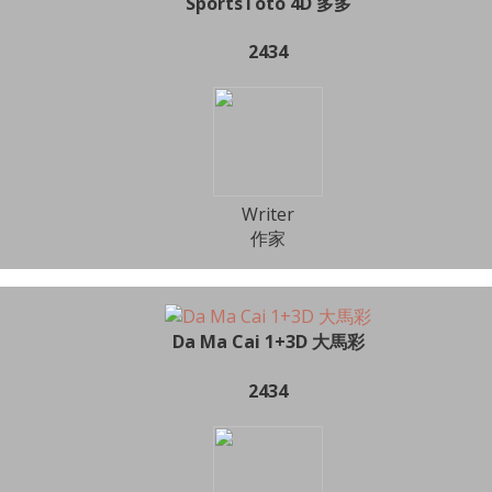
SportsToto 4D 多多
2434
Writer
作家
Da Ma Cai 1+3D 大馬彩
2434