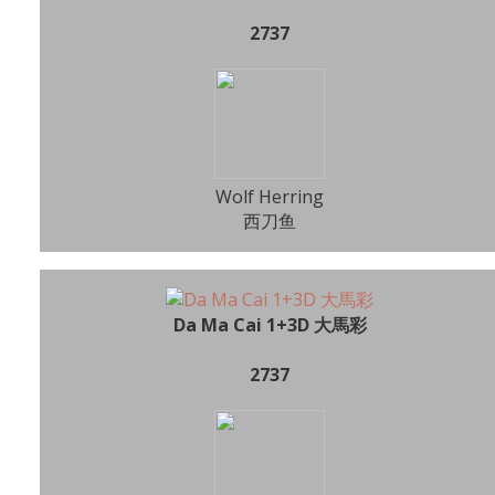
2737
Wolf Herring
西刀鱼
Da Ma Cai 1+3D 大馬彩
2737