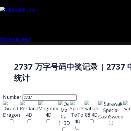
Previous
Next
2737 万字号码中奖记录 | 2737
统计
Number