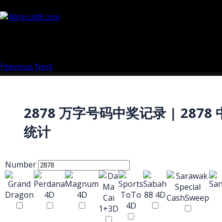
Previous
Next
2878 万字号码中奖记录 | 2878
统计
Number