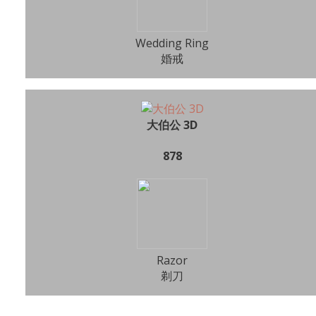
Wedding Ring
婚戒
大伯公 3D
878
Razor
剃刀