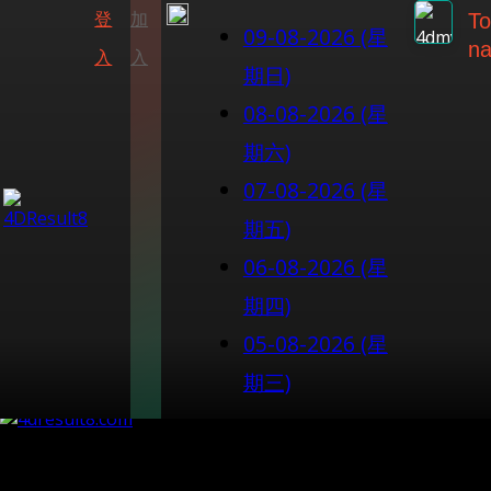
登
加
To
09-08-2026 (星
na
入
入
期日)
08-08-2026 (星
期六)
07-08-2026 (星
期五)
06-08-2026 (星
期四)
05-08-2026 (星
期三)