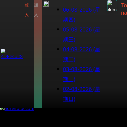
登
加
To
06-08-2026 (星
na
入
入
期四)
05-08-2026 (星
期三)
04-08-2026 (星
期二)
03-08-2026 (星
期一)
02-08-2026 (星
期日)