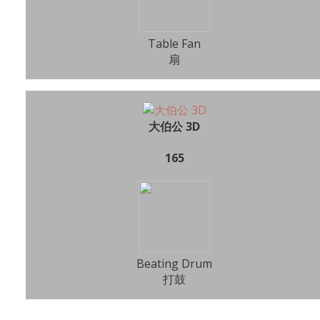
Table Fan
扇
大伯公 3D
165
Beating Drum
打鼓