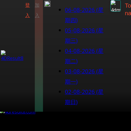
登
加
To
06-08-2026 (星
na
入
入
期四)
05-08-2026 (星
期三)
04-08-2026 (星
期二)
03-08-2026 (星
期一)
02-08-2026 (星
期日)