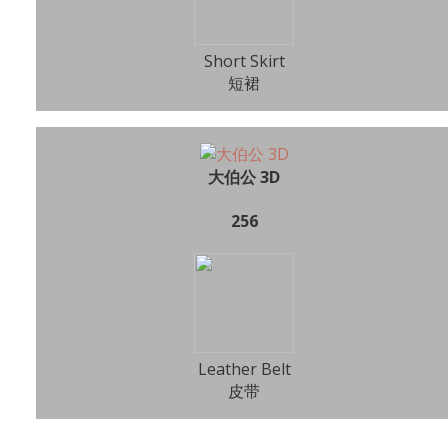
Short Skirt
短裙
大伯公 3D
256
Leather Belt
皮带