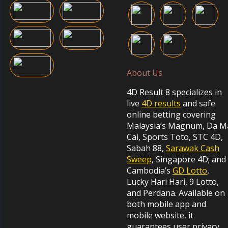
About Us
4D Result 8 specializes in
live
4D results
and safe
online betting covering
Malaysia’s Magnum, Da M
Cai, Sports Toto, STC 4D,
Sabah 88,
Sarawak Cash
Sweep
, Singapore 4D; and
Cambodia’s
GD Lotto
,
Lucky Hari Hari, 9 Lotto,
and Perdana. Available on
both mobile app and
mobile website, it
guarantees user privacy,