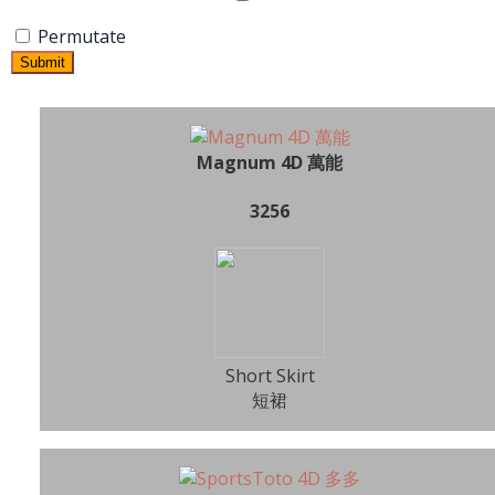
Permutate
Submit
Magnum 4D 萬能
3256
Short Skirt
短裙