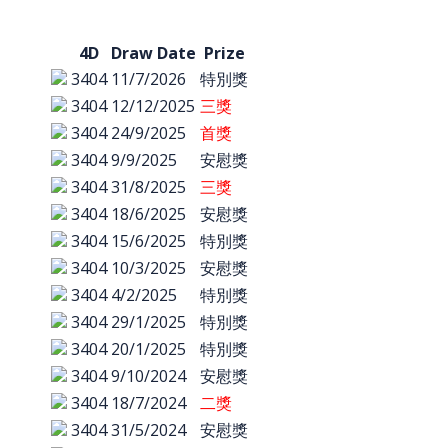
4D
Draw Date
Prize
3404
11/7/2026
特別獎
3404
12/12/2025
三獎
3404
24/9/2025
首獎
3404
9/9/2025
安慰獎
3404
31/8/2025
三獎
3404
18/6/2025
安慰獎
3404
15/6/2025
特別獎
3404
10/3/2025
安慰獎
3404
4/2/2025
特別獎
3404
29/1/2025
特別獎
3404
20/1/2025
特別獎
3404
9/10/2024
安慰獎
3404
18/7/2024
二獎
3404
31/5/2024
安慰獎