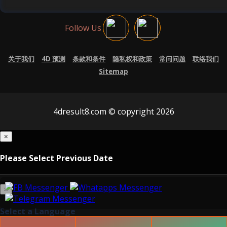
Follow Us
关于我们
4D 预测
条款和条件
隐私权和政策
常问问题
联络我们
Sitemap
4dresult8.com © copyright 2026
×
Please Select Previous Date
×
Select a Language