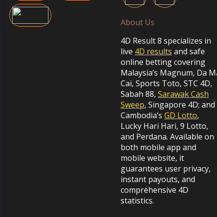
About Us
4D Result 8 specializes in
live
4D results
and safe
online betting covering
Malaysia’s Magnum, Da M
Cai, Sports Toto, STC 4D,
Sabah 88,
Sarawak Cash
Sweep
, Singapore 4D; and
Cambodia’s
GD Lotto
,
Lucky Hari Hari, 9 Lotto,
and Perdana. Available on
both mobile app and
mobile website, it
guarantees user privacy,
instant payouts, and
comprehensive 4D
statistics.