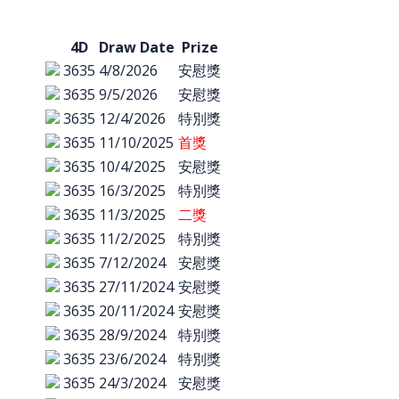
4D
Draw Date
Prize
3635
4/8/2026
安慰獎
3635
9/5/2026
安慰獎
3635
12/4/2026
特別獎
3635
11/10/2025
首獎
3635
10/4/2025
安慰獎
3635
16/3/2025
特別獎
3635
11/3/2025
二獎
3635
11/2/2025
特別獎
3635
7/12/2024
安慰獎
3635
27/11/2024
安慰獎
3635
20/11/2024
安慰獎
3635
28/9/2024
特別獎
3635
23/6/2024
特別獎
3635
24/3/2024
安慰獎