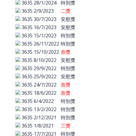
3635
28/1/2024
特別獎
3635
2/9/2023
二獎
3635
30/7/2023
安慰獎
3635
16/7/2023
安慰獎
3635
15/1/2023
特別獎
3635
26/11/2022
特別獎
3635
15/10/2022
首獎
3635
8/10/2022
安慰獎
3635
29/9/2022
特別獎
3635
25/9/2022
安慰獎
3635
24/7/2022
首獎
3635
18/6/2022
首獎
3635
6/4/2022
特別獎
3635
13/2/2022
特別獎
3635
2/12/2021
特別獎
3635
1/8/2021
三獎
3635
17/7/2021
特別獎