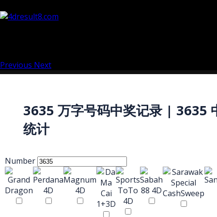
Previous
Next
3635 万字号码中奖记录 | 3635
统计
Number