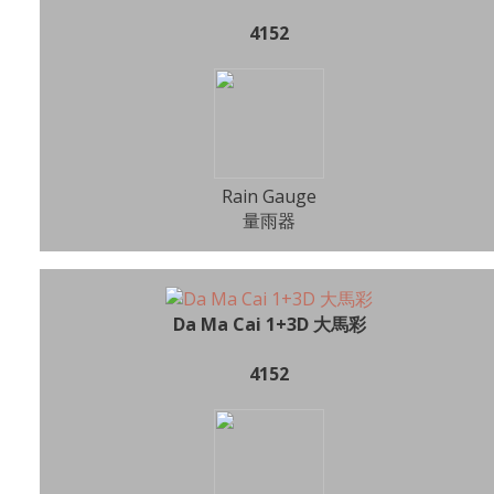
4152
Rain Gauge
量雨器
Da Ma Cai 1+3D 大馬彩
4152