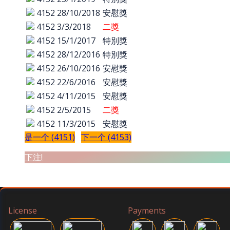
4152
28/10/2018
安慰獎
4152
3/3/2018
二獎
4152
15/1/2017
特別獎
4152
28/12/2016
特別獎
4152
26/10/2016
安慰獎
4152
22/6/2016
安慰獎
4152
4/11/2015
安慰獎
4152
2/5/2015
二獎
4152
11/3/2015
安慰獎
是一个 (4151)
下一个 (4153)
下注!
License
Payments