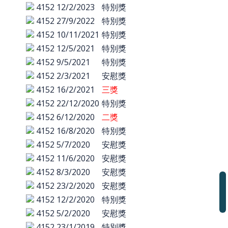
4152
12/2/2023
特別獎
4152
27/9/2022
特別獎
4152
10/11/2021
特別獎
4152
12/5/2021
特別獎
4152
9/5/2021
特別獎
4152
2/3/2021
安慰獎
4152
16/2/2021
三獎
4152
22/12/2020
特別獎
4152
6/12/2020
二獎
4152
16/8/2020
特別獎
4152
5/7/2020
安慰獎
4152
11/6/2020
安慰獎
4152
8/3/2020
安慰獎
4152
23/2/2020
安慰獎
4152
12/2/2020
特別獎
4152
5/2/2020
安慰獎
4152
23/1/2019
特別獎