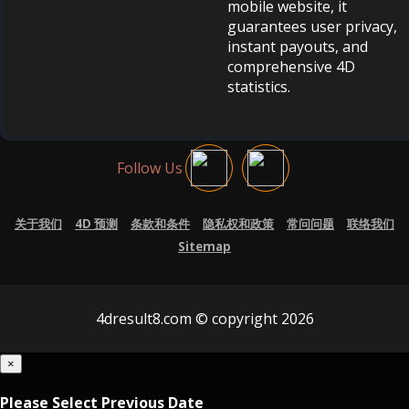
mobile website, it
guarantees user privacy,
instant payouts, and
comprehensive 4D
statistics.
Follow Us
关于我们
4D 预测
条款和条件
隐私权和政策
常问问题
联络我们
Sitemap
4dresult8.com © copyright 2026
×
Please Select Previous Date