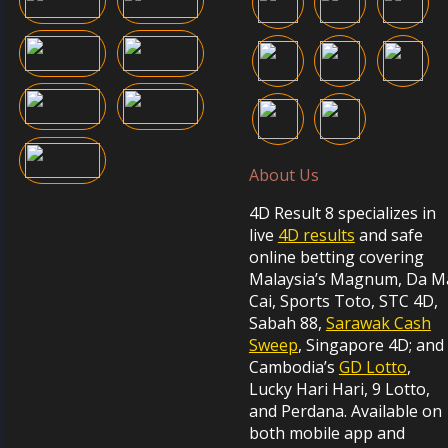
About Us
4D Result 8 specializes in
live
4D results
and safe
online betting covering
Malaysia’s Magnum, Da M
Cai, Sports Toto, STC 4D,
Sabah 88,
Sarawak Cash
Sweep
, Singapore 4D; and
Cambodia’s
GD Lotto
,
Lucky Hari Hari, 9 Lotto,
and Perdana. Available on
both mobile app and