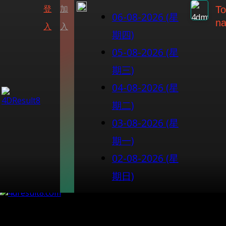
登
加
To
06-08-2026 (星
na
入
入
期四)
05-08-2026 (星
期三)
04-08-2026 (星
期二)
03-08-2026 (星
期一)
02-08-2026 (星
期日)