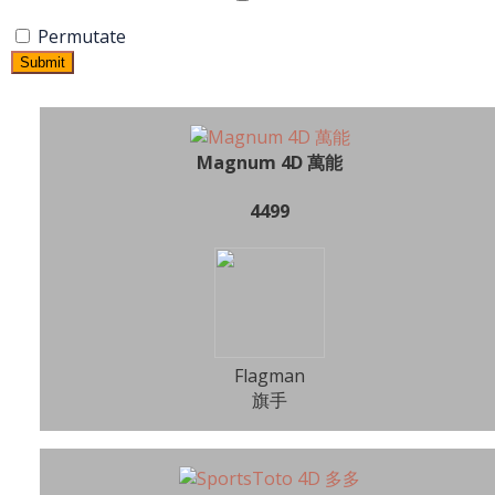
Permutate
Submit
Magnum 4D 萬能
4499
Flagman
旗手