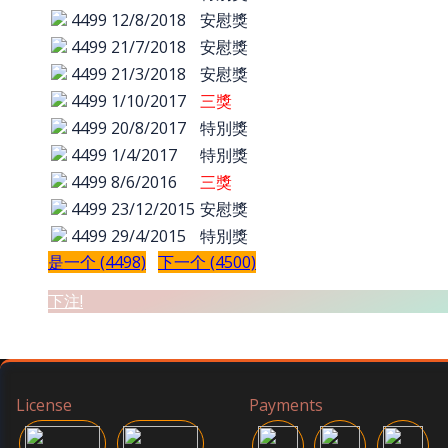
4499
12/8/2018
安慰獎
4499
21/7/2018
安慰獎
4499
21/3/2018
安慰獎
4499
1/10/2017
三獎
4499
20/8/2017
特別獎
4499
1/4/2017
特別獎
4499
8/6/2016
三獎
4499
23/12/2015
安慰獎
4499
29/4/2015
特別獎
是一个 (4498)
下一个 (4500)
下注!
License
Payments