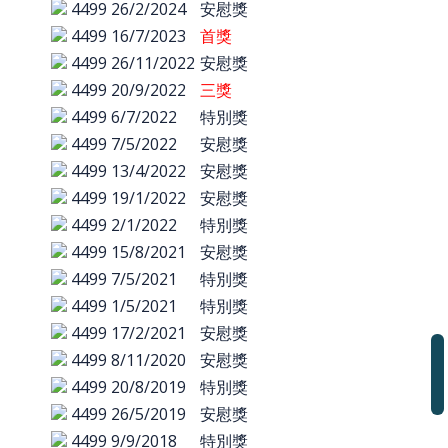
4499
26/2/2024
安慰獎
4499
16/7/2023
首獎
4499
26/11/2022
安慰獎
4499
20/9/2022
三獎
4499
6/7/2022
特別獎
4499
7/5/2022
安慰獎
4499
13/4/2022
安慰獎
4499
19/1/2022
安慰獎
4499
2/1/2022
特別獎
4499
15/8/2021
安慰獎
4499
7/5/2021
特別獎
4499
1/5/2021
特別獎
4499
17/2/2021
安慰獎
4499
8/11/2020
安慰獎
4499
20/8/2019
特別獎
4499
26/5/2019
安慰獎
4499
9/9/2018
特別獎