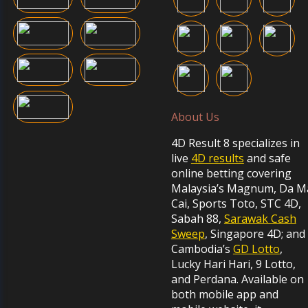
About Us
4D Result 8 specializes in
live
4D results
and safe
online betting covering
Malaysia’s Magnum, Da M
Cai, Sports Toto, STC 4D,
Sabah 88,
Sarawak Cash
Sweep
, Singapore 4D; and
Cambodia’s
GD Lotto
,
Lucky Hari Hari, 9 Lotto,
and Perdana. Available on
both mobile app and