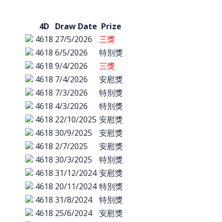
4D
Draw Date
Prize
4618
27/5/2026
三獎
4618
6/5/2026
特別獎
4618
9/4/2026
三獎
4618
7/4/2026
安慰獎
4618
7/3/2026
特別獎
4618
4/3/2026
特別獎
4618
22/10/2025
安慰獎
4618
30/9/2025
安慰獎
4618
2/7/2025
安慰獎
4618
30/3/2025
特別獎
4618
31/12/2024
安慰獎
4618
20/11/2024
特別獎
4618
31/8/2024
特別獎
4618
25/6/2024
安慰獎