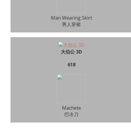
Man Wearing Skirt
男人穿裙
大伯公 3D
618
Machete
巴冷刀