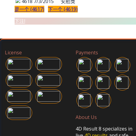
4618
7/3/2015
安慰獎
是一个 (4617)
下一个 (4619)
下注!
License
Payments
About Us
4D Result 8 specializes in
live
4D results
and safe