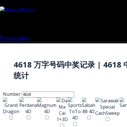
Previous
Next
4618 万字号码中奖记录 | 4618
统计
Number