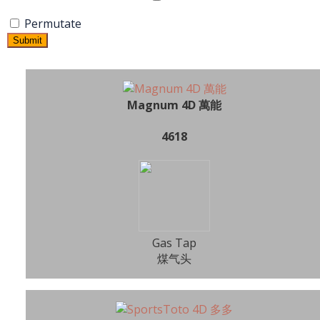
Permutate
Submit
Magnum 4D 萬能
4618
Gas Tap
煤气头