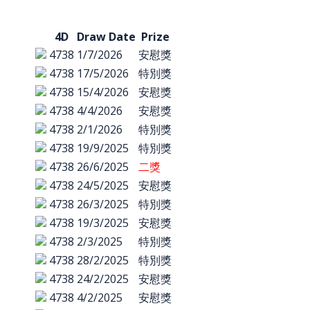
4D
Draw Date
Prize
4738
1/7/2026
安慰獎
4738
17/5/2026
特別獎
4738
15/4/2026
安慰獎
4738
4/4/2026
安慰獎
4738
2/1/2026
特別獎
4738
19/9/2025
特別獎
4738
26/6/2025
二獎
4738
24/5/2025
安慰獎
4738
26/3/2025
特別獎
4738
19/3/2025
安慰獎
4738
2/3/2025
特別獎
4738
28/2/2025
特別獎
4738
24/2/2025
安慰獎
4738
4/2/2025
安慰獎