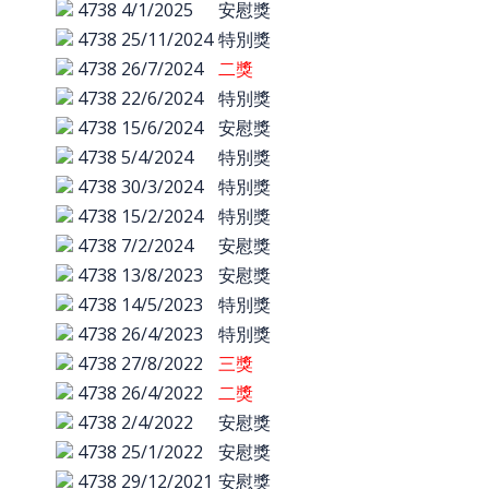
4738
4/1/2025
安慰獎
4738
25/11/2024
特別獎
4738
26/7/2024
二獎
4738
22/6/2024
特別獎
4738
15/6/2024
安慰獎
4738
5/4/2024
特別獎
4738
30/3/2024
特別獎
4738
15/2/2024
特別獎
4738
7/2/2024
安慰獎
4738
13/8/2023
安慰獎
4738
14/5/2023
特別獎
4738
26/4/2023
特別獎
4738
27/8/2022
三獎
4738
26/4/2022
二獎
4738
2/4/2022
安慰獎
4738
25/1/2022
安慰獎
4738
29/12/2021
安慰獎