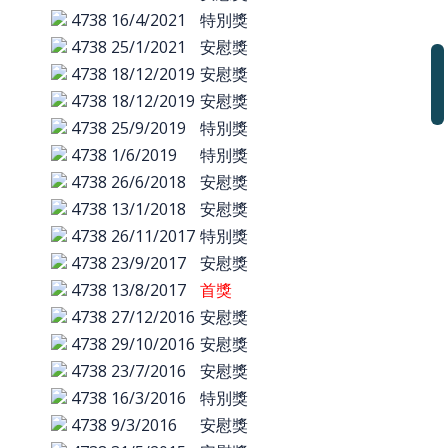
4738
16/4/2021
特別獎
4738
25/1/2021
安慰獎
4738
18/12/2019
安慰獎
4738
18/12/2019
安慰獎
4738
25/9/2019
特別獎
4738
1/6/2019
特別獎
4738
26/6/2018
安慰獎
4738
13/1/2018
安慰獎
4738
26/11/2017
特別獎
4738
23/9/2017
安慰獎
4738
13/8/2017
首獎
4738
27/12/2016
安慰獎
4738
29/10/2016
安慰獎
4738
23/7/2016
安慰獎
4738
16/3/2016
特別獎
4738
9/3/2016
安慰獎