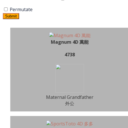
Permutate
Submit
Magnum 4D 萬能
4738
Maternal Grandfather
外公