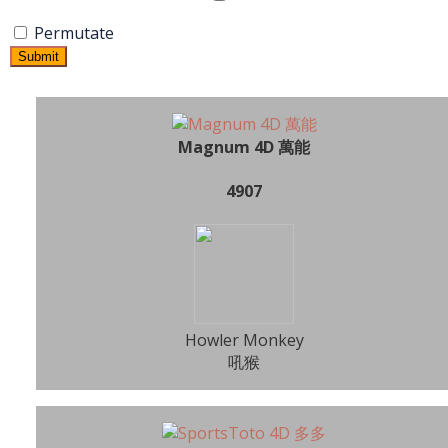
Permutate
Submit
Magnum 4D 萬能
4907
Howler Monkey
吼猴