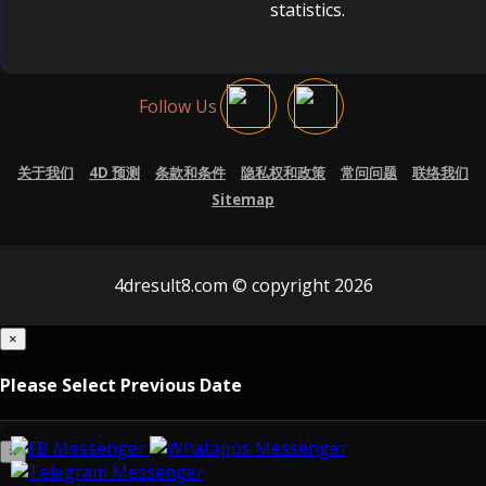
statistics.
Follow Us
关于我们
4D 预测
条款和条件
隐私权和政策
常问问题
联络我们
Sitemap
4dresult8.com © copyright 2026
×
Please Select Previous Date
×