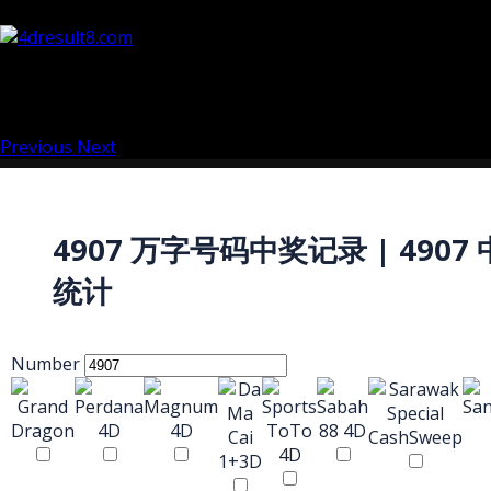
Previous
Next
4907 万字号码中奖记录 | 4907
统计
Number