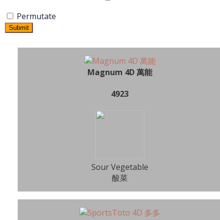
Permutate
Submit
Magnum 4D 萬能
4923
Sour Vegetable
酸菜