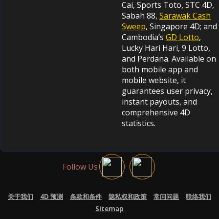
Cai, Sports Toto, STC 4D,
Sabah 88,
Sarawak Cash
Sweep
, Singapore 4D; and
Cambodia’s
GD Lotto
,
Lucky Hari Hari, 9 Lotto,
and Perdana. Available on
both mobile app and
mobile website, it
guarantees user privacy,
instant payouts, and
comprehensive 4D
statistics.
Follow Us
关于我们
4D 预测
条款和条件
隐私权和政策
常问问题
联络我们
Sitemap