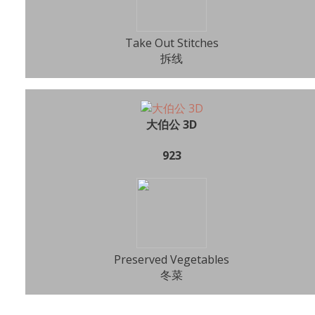
Take Out Stitches
拆线
大伯公 3D
923
Preserved Vegetables
冬菜