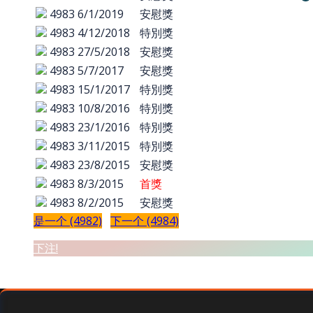
4983
6/1/2019
安慰獎
4983
4/12/2018
特別獎
4983
27/5/2018
安慰獎
4983
5/7/2017
安慰獎
4983
15/1/2017
特別獎
4983
10/8/2016
特別獎
4983
23/1/2016
特別獎
4983
3/11/2015
特別獎
4983
23/8/2015
安慰獎
4983
8/3/2015
首獎
4983
8/2/2015
安慰獎
是一个 (4982)
下一个 (4984)
下注!