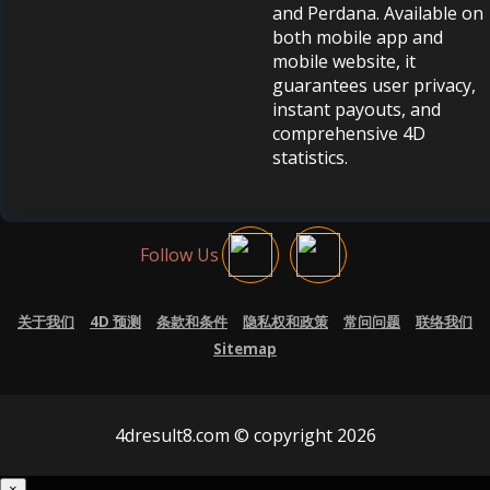
and Perdana. Available on
both mobile app and
mobile website, it
guarantees user privacy,
instant payouts, and
comprehensive 4D
statistics.
Follow Us
关于我们
4D 预测
条款和条件
隐私权和政策
常问问题
联络我们
Sitemap
4dresult8.com © copyright 2026
×