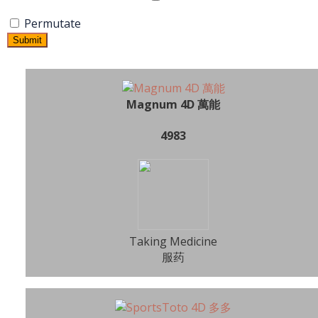
Permutate
Submit
Magnum 4D 萬能
4983
Taking Medicine
服药