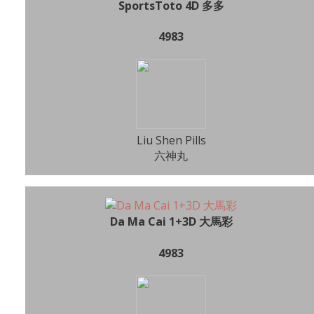
SportsToto 4D 多多
4983
Liu Shen Pills
六神丸
Da Ma Cai 1+3D 大馬彩
4983