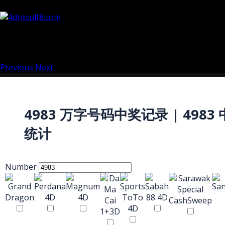
Previous
Next
4983 万字号码中奖记录 | 4983
统计
Number