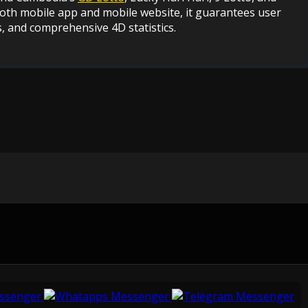
both mobile app and mobile website, it guarantees user
s, and comprehensive 4D statistics.