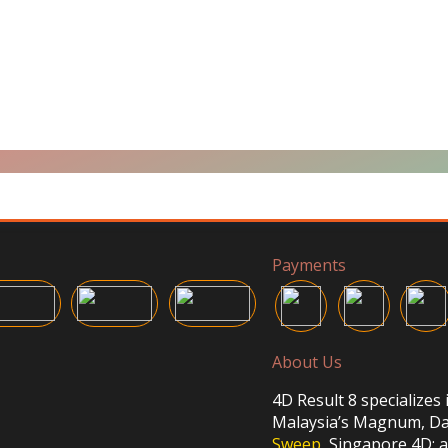
Payments
About Us
4D Result 8 specializes 
Malaysia’s Magnum, Da 
Sweep
, Singapore 4D;