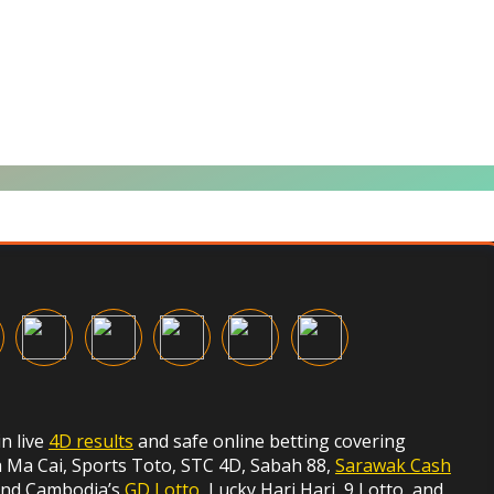
in live
4D results
and safe online betting covering
Ma Cai, Sports Toto, STC 4D, Sabah 88,
Sarawak Cash
 and Cambodia’s
GD Lotto
, Lucky Hari Hari, 9 Lotto, and