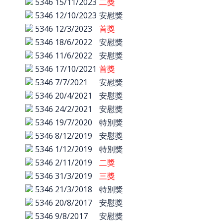
5346
15/11/2023
二獎
5346
12/10/2023
安慰獎
5346
12/3/2023
首獎
5346
18/6/2022
安慰獎
5346
11/6/2022
安慰獎
5346
17/10/2021
首獎
5346
7/7/2021
安慰獎
5346
20/4/2021
安慰獎
5346
24/2/2021
安慰獎
5346
19/7/2020
特別獎
5346
8/12/2019
安慰獎
5346
1/12/2019
特別獎
5346
2/11/2019
二獎
5346
31/3/2019
三獎
5346
21/3/2018
特別獎
5346
20/8/2017
安慰獎
5346
9/8/2017
安慰獎