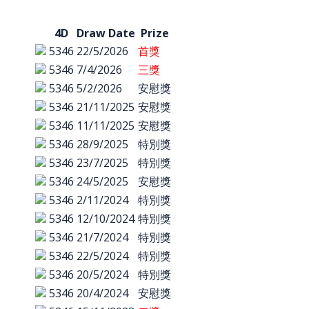
4D
Draw Date
Prize
5346
22/5/2026
首獎
5346
7/4/2026
三獎
5346
5/2/2026
安慰獎
5346
21/11/2025
安慰獎
5346
11/11/2025
安慰獎
5346
28/9/2025
特別獎
5346
23/7/2025
特別獎
5346
24/5/2025
安慰獎
5346
2/11/2024
特別獎
5346
12/10/2024
特別獎
5346
21/7/2024
特別獎
5346
22/5/2024
特別獎
5346
20/5/2024
特別獎
5346
20/4/2024
安慰獎