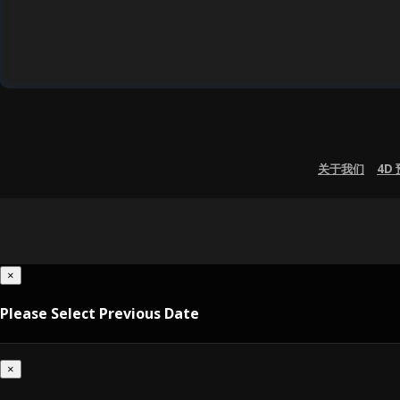
关于我们
4D
×
Please Select Previous Date
×