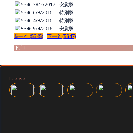
5346
28/3/2017
安慰獎
5346
6/9/2016
特別獎
5346
4/9/2016
特別獎
5346
9/4/2016
安慰獎
是一个 (5345)
下一个 (5347)
下注!
License