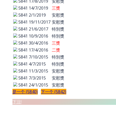
5841
17/8/2019
安慰獎
5841
14/7/2019
三獎
5841
2/1/2019
安慰獎
5841
19/11/2017
安慰獎
5841
21/6/2017
特別獎
5841
10/9/2016
特別獎
5841
30/4/2016
三獎
5841
17/4/2016
二獎
5841
7/10/2015
特別獎
5841
4/7/2015
特別獎
5841
11/3/2015
安慰獎
5841
7/3/2015
安慰獎
5841
24/1/2015
安慰獎
是一个 (5840)
下一个 (5842)
下注!