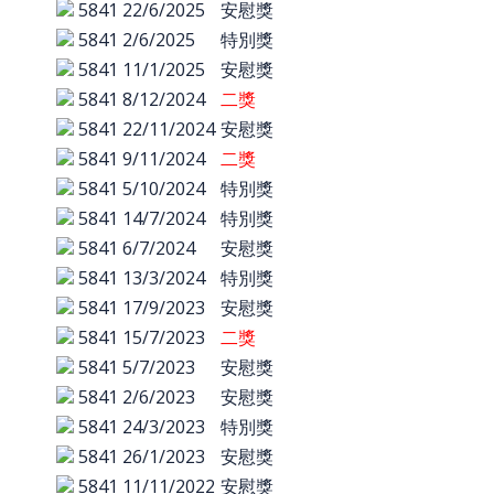
5841
22/6/2025
安慰獎
5841
2/6/2025
特別獎
5841
11/1/2025
安慰獎
5841
8/12/2024
二獎
5841
22/11/2024
安慰獎
5841
9/11/2024
二獎
5841
5/10/2024
特別獎
5841
14/7/2024
特別獎
5841
6/7/2024
安慰獎
5841
13/3/2024
特別獎
5841
17/9/2023
安慰獎
5841
15/7/2023
二獎
5841
5/7/2023
安慰獎
5841
2/6/2023
安慰獎
5841
24/3/2023
特別獎
5841
26/1/2023
安慰獎
5841
11/11/2022
安慰獎