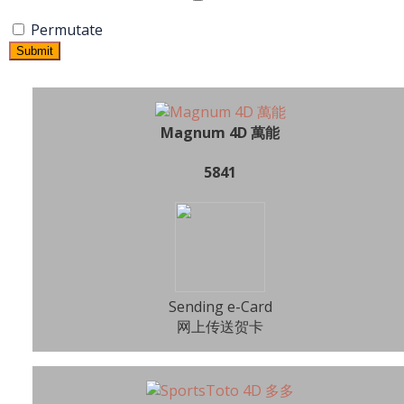
Permutate
Submit
Magnum 4D 萬能
5841
Sending e-Card
网上传送贺卡