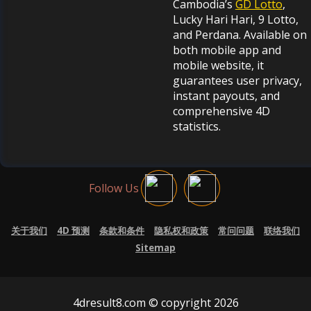
Cambodia’s
GD Lotto
,
Lucky Hari Hari, 9 Lotto,
and Perdana. Available on
both mobile app and
mobile website, it
guarantees user privacy,
instant payouts, and
comprehensive 4D
statistics.
Follow Us
关于我们
4D 预测
条款和条件
隐私权和政策
常问问题
联络我们
Sitemap
4dresult8.com © copyright 2026