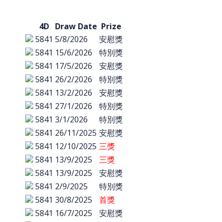
4D
Draw Date
Prize
5841
5/8/2026
安慰獎
5841
15/6/2026
特別獎
5841
17/5/2026
安慰獎
5841
26/2/2026
特別獎
5841
13/2/2026
安慰獎
5841
27/1/2026
特別獎
5841
3/1/2026
特別獎
5841
26/11/2025
安慰獎
5841
12/10/2025
三獎
5841
13/9/2025
三獎
5841
13/9/2025
安慰獎
5841
2/9/2025
特別獎
5841
30/8/2025
首獎
5841
16/7/2025
安慰獎