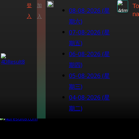
登
加
To
08-08-2026 (星
na
入
入
期六)
07-08-2026 (星
期五)
06-08-2026 (星
期四)
05-08-2026 (星
期三)
04-08-2026 (星
期二)