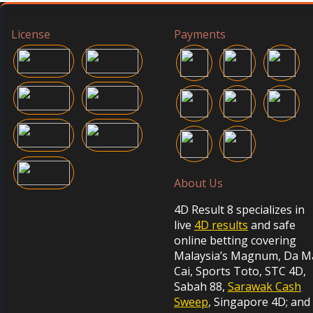
License
Payments
About Us
4D Result 8 specializes in
live
4D results
and safe
online betting covering
Malaysia’s Magnum, Da M
Cai, Sports Toto, STC 4D,
Sabah 88,
Sarawak Cash
Sweep
, Singapore 4D; and