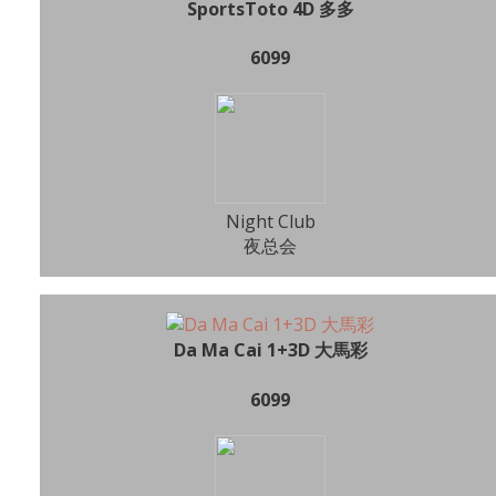
SportsToto 4D 多多
6099
Night Club
夜总会
Da Ma Cai 1+3D 大馬彩
6099