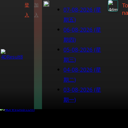
登
加
To
07-08-2026 (星
na
入
入
期五)
06-08-2026 (星
期四)
05-08-2026 (星
期三)
04-08-2026 (星
期二)
03-08-2026 (星
期一)