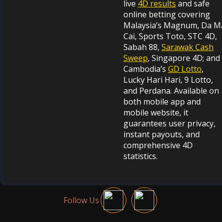
live
4D results
and safe
online betting covering
Malaysia’s Magnum, Da M
Cai, Sports Toto, STC 4D,
Sabah 88,
Sarawak Cash
Sweep
, Singapore 4D; and
Cambodia’s
GD Lotto
,
Lucky Hari Hari, 9 Lotto,
and Perdana. Available on
both mobile app and
mobile website, it
guarantees user privacy,
instant payouts, and
comprehensive 4D
statistics.
Follow Us