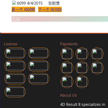
6099
4/4/2015
安慰獎
是一个 (6098)
下一个 (6100)
下注!
License
Payments
About Us
4D Result 8 specializes in