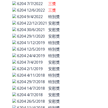
6204
7/7/2022
三獎
6204
12/6/2022
三獎
6204
9/4/2022
特別獎
6204
22/12/2021
安慰獎
6204
30/6/2021
安慰獎
6204
29/1/2020
安慰獎
6204
1/12/2019
特別獎
6204
12/5/2019
特別獎
6204
24/4/2019
特別獎
6204
7/4/2019
安慰獎
6204
2/1/2019
安慰獎
6204
4/11/2018
特別獎
6204
29/7/2018
特別獎
6204
14/7/2018
安慰獎
6204
4/7/2018
安慰獎
6204
26/5/2018
安慰獎
6204
11/4/2018
特別獎