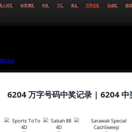
真人何官
体育博彩
钓鱼
下注
奖金
万字记录
旧成绩
游
6204 万字号码中奖记录 | 6204 