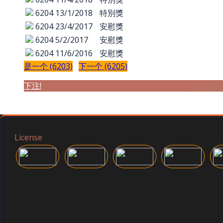
6204
13/1/2018
特別獎
6204
23/4/2017
安慰獎
6204
5/2/2017
安慰獎
6204
11/6/2016
安慰獎
是一个 (6203)
下一个 (6205)
下注!
License