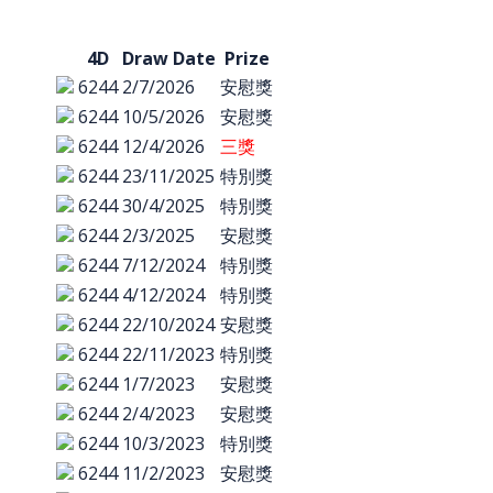
4D
Draw Date
Prize
6244
2/7/2026
安慰獎
6244
10/5/2026
安慰獎
6244
12/4/2026
三獎
6244
23/11/2025
特別獎
6244
30/4/2025
特別獎
6244
2/3/2025
安慰獎
6244
7/12/2024
特別獎
6244
4/12/2024
特別獎
6244
22/10/2024
安慰獎
6244
22/11/2023
特別獎
6244
1/7/2023
安慰獎
6244
2/4/2023
安慰獎
6244
10/3/2023
特別獎
6244
11/2/2023
安慰獎