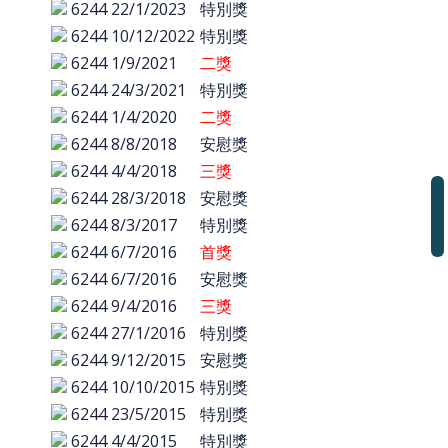
6244
22/1/2023
特別獎
6244
10/12/2022
特別獎
6244
1/9/2021
二獎
6244
24/3/2021
特別獎
6244
1/4/2020
二獎
6244
8/8/2018
安慰獎
6244
4/4/2018
三獎
6244
28/3/2018
安慰獎
6244
8/3/2017
特別獎
6244
6/7/2016
首獎
6244
6/7/2016
安慰獎
6244
9/4/2016
三獎
6244
27/1/2016
特別獎
6244
9/12/2015
安慰獎
6244
10/10/2015
特別獎
6244
23/5/2015
特別獎
6244
4/4/2015
特別獎