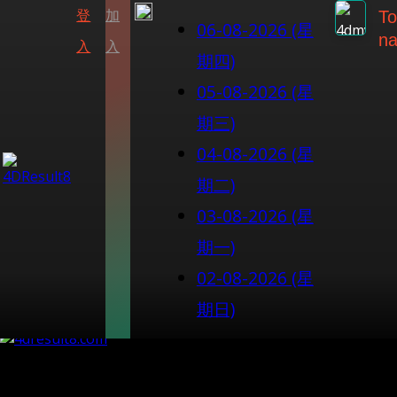
登
加
To
06-08-2026 (星
na
入
入
期四)
05-08-2026 (星
期三)
04-08-2026 (星
期二)
03-08-2026 (星
期一)
02-08-2026 (星
期日)