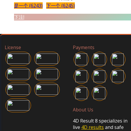
是一个 (6243)
下一个 (6245)
下注!
License
Payments
About Us
4D Result 8 specializes in
live
4D results
and safe