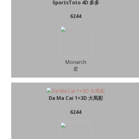
SportsToto 4D 多多
6244
Monarch
君
Da Ma Cai 1+3D 大馬彩
6244