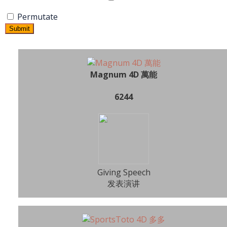
Permutate
Submit
Magnum 4D 萬能
6244
Giving Speech
发表演讲