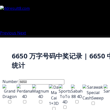
Previous
Next
6650 万字号码中奖记录 | 6650
统计
Number