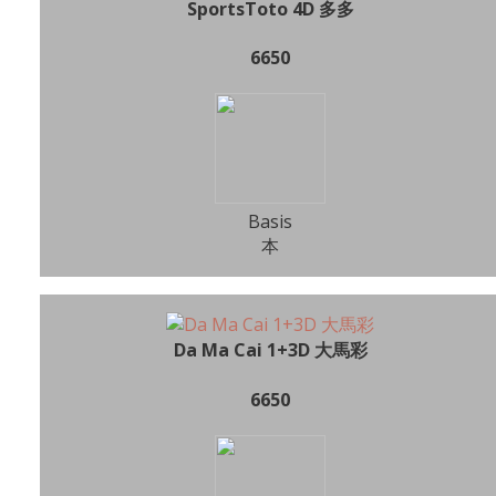
SportsToto 4D 多多
6650
Basis
本
Da Ma Cai 1+3D 大馬彩
6650