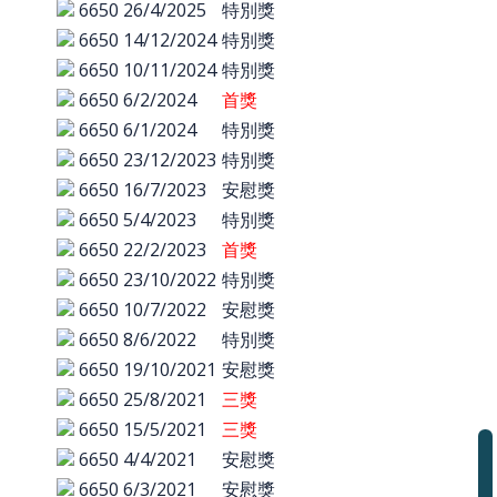
6650
26/4/2025
特別獎
6650
14/12/2024
特別獎
6650
10/11/2024
特別獎
6650
6/2/2024
首獎
6650
6/1/2024
特別獎
6650
23/12/2023
特別獎
6650
16/7/2023
安慰獎
6650
5/4/2023
特別獎
6650
22/2/2023
首獎
6650
23/10/2022
特別獎
6650
10/7/2022
安慰獎
6650
8/6/2022
特別獎
6650
19/10/2021
安慰獎
6650
25/8/2021
三獎
6650
15/5/2021
三獎
6650
4/4/2021
安慰獎
6650
6/3/2021
安慰獎