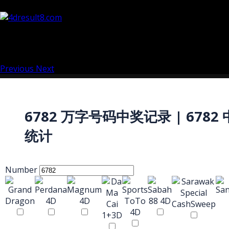
Previous
Next
6782 万字号码中奖记录 | 6782
统计
Number