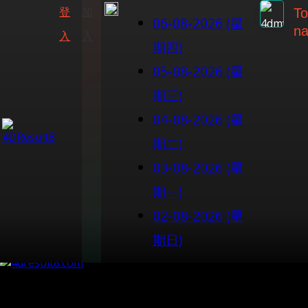
登
加
To
06-08-2026 (星
na
入
入
期四)
05-08-2026 (星
期三)
04-08-2026 (星
期二)
03-08-2026 (星
期一)
02-08-2026 (星
期日)