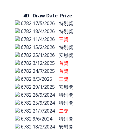
4D
Draw Date
Prize
6782
17/5/2026
特別獎
6782
18/4/2026
特別獎
6782
11/4/2026
三獎
6782
15/2/2026
特別獎
6782
25/1/2026
安慰獎
6782
3/12/2025
首獎
6782
24/7/2025
首獎
6782
6/3/2025
三獎
6782
29/1/2025
安慰獎
6782
26/9/2024
特別獎
6782
25/9/2024
特別獎
6782
21/7/2024
二獎
6782
9/6/2024
特別獎
6782
18/2/2024
安慰獎