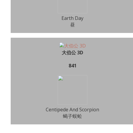
Earth Day
昼
大伯公 3D
841
Centipede And Scorpion
蝎子蜈蚣