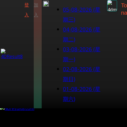
登
加
To
05-08-2026 (星
na
入
入
期三)
04-08-2026 (星
期二)
03-08-2026 (星
期一)
02-08-2026 (星
期日)
01-08-2026 (星
期六)