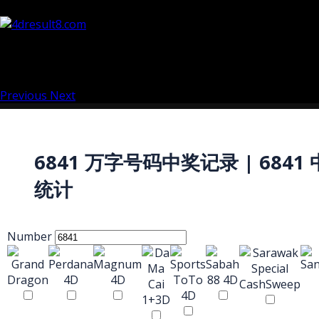
Previous
Next
6841 万字号码中奖记录 | 6841
统计
Number