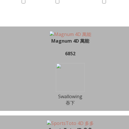
Magnum 4D 萬能
6852
Swallowing
吞下