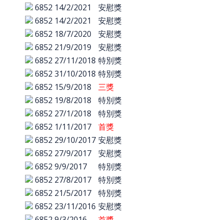
6852
14/2/2021
安慰獎
6852
14/2/2021
安慰獎
6852
18/7/2020
安慰獎
6852
21/9/2019
安慰獎
6852
27/11/2018
特別獎
6852
31/10/2018
特別獎
6852
15/9/2018
三獎
6852
19/8/2018
特別獎
6852
27/1/2018
特別獎
6852
1/11/2017
首獎
6852
29/10/2017
安慰獎
6852
27/9/2017
安慰獎
6852
9/9/2017
特別獎
6852
27/8/2017
特別獎
6852
21/5/2017
特別獎
6852
23/11/2016
安慰獎
6852
9/3/2016
首獎