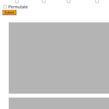
Permutate
Submit