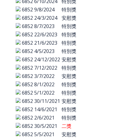
6852
6/10/2024
特別獎
6852
9/8/2024
特別獎
6852
24/3/2024
安慰獎
6852
8/7/2023
特別獎
6852
22/6/2023
特別獎
6852
21/6/2023
特別獎
6852
4/5/2023
特別獎
6852
24/12/2022
安慰獎
6852
7/12/2022
特別獎
6852
3/7/2022
安慰獎
6852
8/1/2022
特別獎
6852
5/1/2022
特別獎
6852
30/11/2021
安慰獎
6852
14/6/2021
特別獎
6852
2/6/2021
特別獎
6852
30/5/2021
二獎
6852
5/5/2021
安慰獎