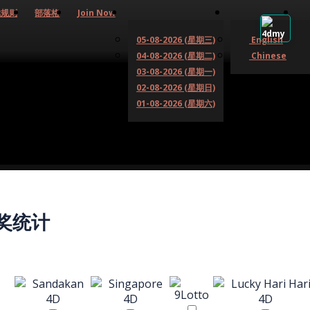
戏规则
部落格
Join Now
05-08-2026 (星期三)
English
04-08-2026 (星期二)
Chinese
03-08-2026 (星期一)
02-08-2026 (星期日)
01-08-2026 (星期六)
中奖统计