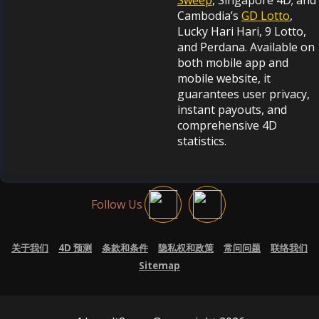
Sweep
, Singapore 4D; and
Cambodia’s
GD Lotto
,
Lucky Hari Hari, 9 Lotto,
and Perdana. Available on
both mobile app and
mobile website, it
guarantees user privacy,
instant payouts, and
comprehensive 4D
statistics.
Follow Us
关于我们
4D 预测
条款和条件
隐私权和政策
常问问题
联络我们
Sitemap