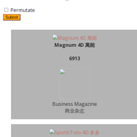
Permutate
Submit
Magnum 4D 萬能
6913
Business Magazine
商业杂志