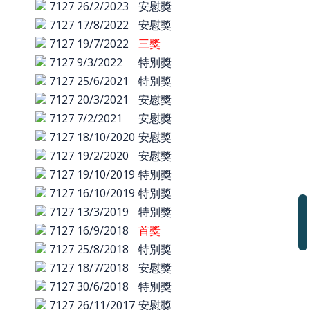
7127
26/2/2023
安慰獎
7127
17/8/2022
安慰獎
7127
19/7/2022
三獎
7127
9/3/2022
特別獎
7127
25/6/2021
特別獎
7127
20/3/2021
安慰獎
7127
7/2/2021
安慰獎
7127
18/10/2020
安慰獎
7127
19/2/2020
安慰獎
7127
19/10/2019
特別獎
7127
16/10/2019
特別獎
7127
13/3/2019
特別獎
7127
16/9/2018
首獎
7127
25/8/2018
特別獎
7127
18/7/2018
安慰獎
7127
30/6/2018
特別獎
7127
26/11/2017
安慰獎