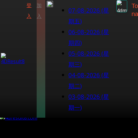
登
加
To
07-08-2026 (星
na
入
入
期五)
06-08-2026 (星
期四)
05-08-2026 (星
期三)
04-08-2026 (星
期二)
03-08-2026 (星
期一)