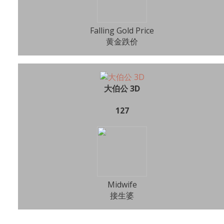
Falling Gold Price
黄金跌价
大伯公 3D
127
Midwife
接生婆