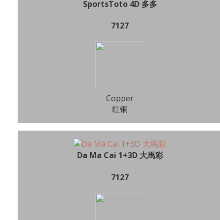
SportsToto 4D 多多
7127
Copper
红铜
Da Ma Cai 1+3D 大馬彩
7127