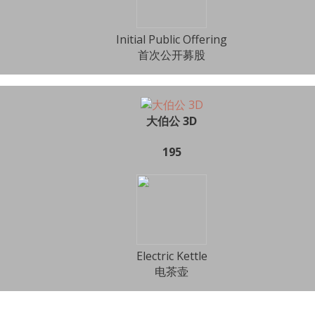
Initial Public Offering
首次公开募股
大伯公 3D
195
Electric Kettle
电茶壶