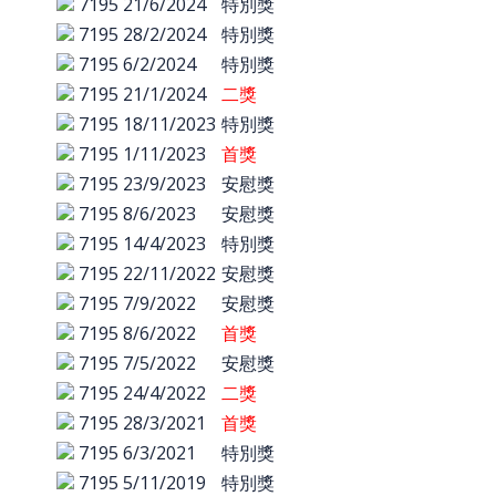
7195
21/6/2024
特別獎
7195
28/2/2024
特別獎
7195
6/2/2024
特別獎
7195
21/1/2024
二獎
7195
18/11/2023
特別獎
7195
1/11/2023
首獎
7195
23/9/2023
安慰獎
7195
8/6/2023
安慰獎
7195
14/4/2023
特別獎
7195
22/11/2022
安慰獎
7195
7/9/2022
安慰獎
7195
8/6/2022
首獎
7195
7/5/2022
安慰獎
7195
24/4/2022
二獎
7195
28/3/2021
首獎
7195
6/3/2021
特別獎
7195
5/11/2019
特別獎