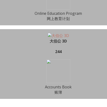
Online Education Program
网上教育计划
大伯公 3D
244
Accounts Book
账簿