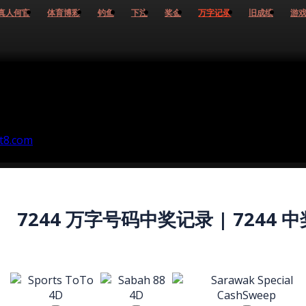
真人何官
体育博彩
钓鱼
下注
奖金
万字记录
旧成绩
游
7244 万字号码中奖记录 | 7244 