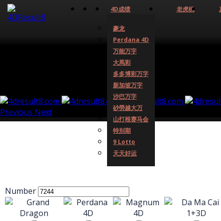
4D成绩
老虎机
豪龙
Perdana 4D
万能万字
大馬彩
多多博彩万字
新加坡万字
沙巴万字
砂勞越大万
Previous
Next
山打根赛马会
特别期
9 Lotto
天天好运
Number