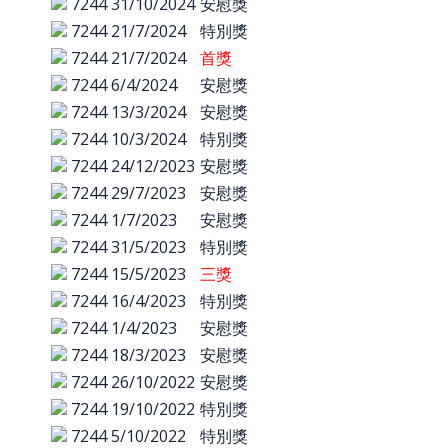
7244
31/10/2024
安慰獎
7244
21/7/2024
特別獎
7244
21/7/2024
首獎
7244
6/4/2024
安慰獎
7244
13/3/2024
安慰獎
7244
10/3/2024
特別獎
7244
24/12/2023
安慰獎
7244
29/7/2023
安慰獎
7244
1/7/2023
安慰獎
7244
31/5/2023
特別獎
7244
15/5/2023
三獎
7244
16/4/2023
特別獎
7244
1/4/2023
安慰獎
7244
18/3/2023
安慰獎
7244
26/10/2022
安慰獎
7244
19/10/2022
特別獎
7244
5/10/2022
特別獎