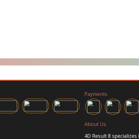
Payments
About Us
4D Result 8 specializes 