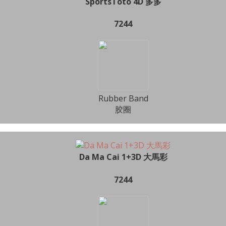
SportsToto 4D 多多
7244
Rubber Band
胶圈
Da Ma Cai 1+3D 大馬彩
7244