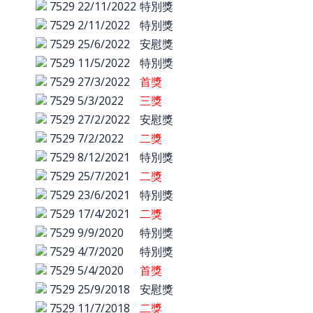
7529
22/11/2022
特別獎
7529
2/11/2022
特別獎
7529
25/6/2022
安慰獎
7529
11/5/2022
特別獎
7529
27/3/2022
首獎
7529
5/3/2022
三獎
7529
27/2/2022
安慰獎
7529
7/2/2022
二獎
7529
8/12/2021
特別獎
7529
25/7/2021
二獎
7529
23/6/2021
特別獎
7529
17/4/2021
二獎
7529
9/9/2020
特別獎
7529
4/7/2020
特別獎
7529
5/4/2020
首獎
7529
25/9/2018
安慰獎
7529
11/7/2018
二獎