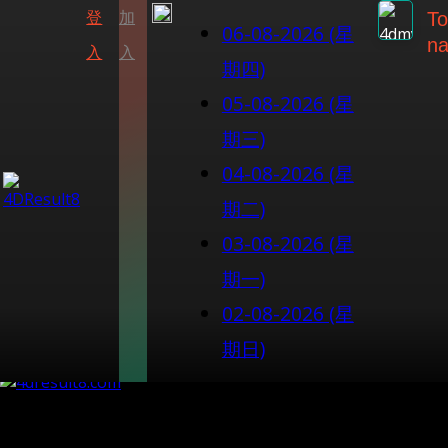
登
加
To
06-08-2026 (星
na
入
入
期四)
05-08-2026 (星
期三)
04-08-2026 (星
期二)
03-08-2026 (星
期一)
02-08-2026 (星
期日)