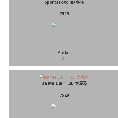
SportsToto 4D 多多
7529
Bucket
斗
Da Ma Cai 1+3D 大馬彩
7529