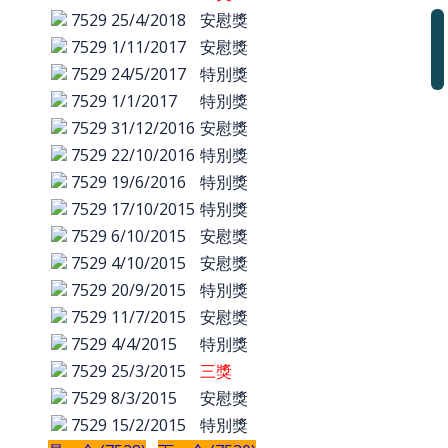
7529
25/4/2018
安慰獎
7529
1/11/2017
安慰獎
7529
24/5/2017
特別獎
7529
1/1/2017
特別獎
7529
31/12/2016
安慰獎
7529
22/10/2016
特別獎
7529
19/6/2016
特別獎
7529
17/10/2015
特別獎
7529
6/10/2015
安慰獎
7529
4/10/2015
安慰獎
7529
20/9/2015
特別獎
7529
11/7/2015
安慰獎
7529
4/4/2015
特別獎
7529
25/3/2015
三獎
7529
8/3/2015
安慰獎
7529
15/2/2015
特別獎