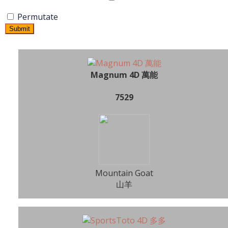
Permutate
Submit
Magnum 4D 萬能
7529
Mountain Goat
山羊